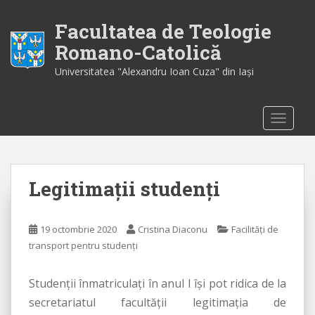
S
k
Facultatea de Teologie
i
Romano-Catolică
p
Universitatea "Alexandru Ioan Cuza" din Iaşi
t
o
m
TOGGLE
a
i
n
c
Legitimații studenți
o
n
t
19 octombrie 2020
Cristina Diaconu
Facilități de
e
transport pentru studenți
n
t
Studenții înmatriculați în anul I își pot ridica de la
secretariatul facultății legitimația de