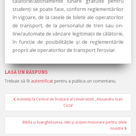
călătorie/abonamente lunare gratuite pentru
studenţi se poate face, conform reglementărilor
în vigoare, de la casele de bilete ale operatorilor
de transport, de la personalul de tren sau on-
line/automate de vânzare legitimaţii de călătorie,
în funcţie de posibilităţile şi de reglementările
proprii ale operatorilor de transport feroviar.
LASĂ UN RĂSPUNS
Trebuie să fii
autentificat
pentru a publica un comentariu.
Activități la Centrul de Învățare al Universității „Alexandru Ioan
Navigare în articole
Cuza!
Biblia și Evanghelizarea. Idei și acțiuni misionare pentru zilele
noastre