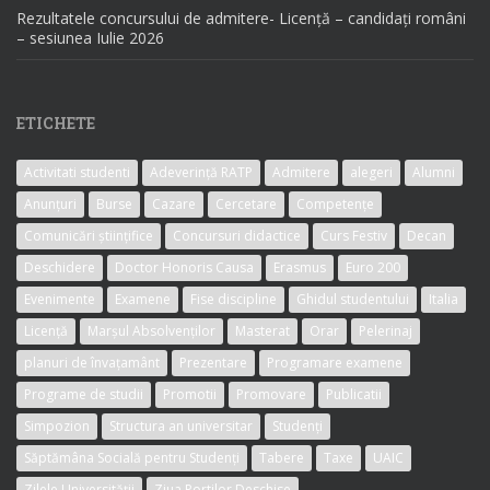
Rezultatele concursului de admitere- Licență – candidați români
– sesiunea Iulie 2026
ETICHETE
Activitati studenti
Adeverință RATP
Admitere
alegeri
Alumni
Anunțuri
Burse
Cazare
Cercetare
Competențe
Comunicări științifice
Concursuri didactice
Curs Festiv
Decan
Deschidere
Doctor Honoris Causa
Erasmus
Euro 200
Evenimente
Examene
Fise discipline
Ghidul studentului
Italia
Licență
Marșul Absolvenților
Masterat
Orar
Pelerinaj
planuri de învațamânt
Prezentare
Programare examene
Programe de studii
Promotii
Promovare
Publicatii
Simpozion
Structura an universitar
Studenți
Săptămâna Socială pentru Studenți
Tabere
Taxe
UAIC
Zilele Universității
Ziua Portilor Deschise