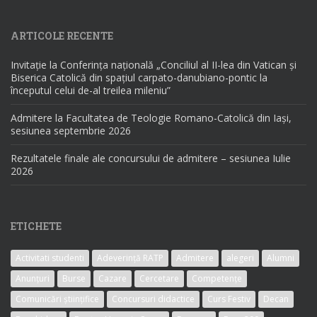
ARTICOLE RECENTE
Invitație la Conferința națională „Conciliul al II-lea din Vatican și
Biserica Catolică din spațiul carpato-danubiano-pontic la
începutul celui de-al treilea mileniu”
Admitere la Facultatea de Teologie Romano-Catolică din Iași,
sesiunea septembrie 2026
Rezultatele finale ale concursului de admitere – sesiunea Iulie
2026
ETICHETE
Activitati studenti
Adeverință RATP
Admitere
alegeri
Alumni
Anunțuri
Burse
Cazare
Cercetare
Competențe
Comunicări științifice
Concursuri didactice
Curs Festiv
Decan