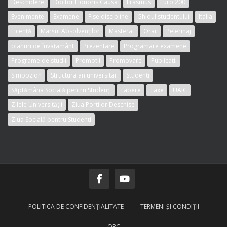
Deschidere
Doctor Honoris Causa
Erasmus
Euro 200
Evenimente
Examene
Fise discipline
Ghidul studentului
Italia
Licență
Marșul Absolvenților
Masterat
Orar
Pelerinaj
planuri de învațamânt
Prezentare
Programare examene
Programe de studii
Promotii
Promovare
Publicatii
Simpozion
Structura an universitar
Studenți
Săptămâna Socială pentru Studenți
Tabere
Taxe
UAIC
Zilele Universității
Ziua Portilor Deschise
Ziua Socială pentru Studenți
POLITICA DE CONFIDENŢIALITATE
TERMENI ŞI CONDIŢII
OPC