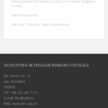
Oficiul pentru Pastorația Școlară și Predarea Religiei în
Școală
Librăria Sapientia
360 UAIC: Noutăţi. Opinii. Evenimente
FACULTATEA DE TEOLOGIE ROMANO-CATOLICĂ
Bd. Carol I, nr. 11
Iași, România
700506
Tel: +40 232 201 114
E-mail: ftrc@uaic.ro
Web :www.ftrc.uaic.ro