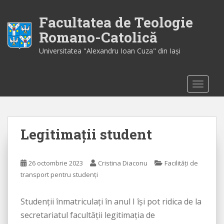
S
k
Facultatea de Teologie
i
Romano-Catolică
p
Universitatea "Alexandru Ioan Cuza" din Iaşi
t
o
m
TOGGLE
a
i
n
c
Legitimații student
o
n
t
26 octombrie 2023
Cristina Diaconu
Facilități de
e
transport pentru studenți
n
t
Studenții înmatriculați în anul I își pot ridica de la
secretariatul facultății legitimația de