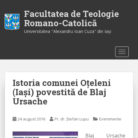
S
k
Facultatea de Teologie
i
Romano-Catolică
p
Universitatea "Alexandru Ioan Cuza" din Iaşi
t
o
m
TOGGLE
a
i
n
c
Istoria comunei Oţeleni
o
n
(Iaşi) povestită de Blaj
t
Ursache
e
n
t
24 august 2016
Pr. dr. Ștefan Lupu
Evenimente
Blaj Ursache