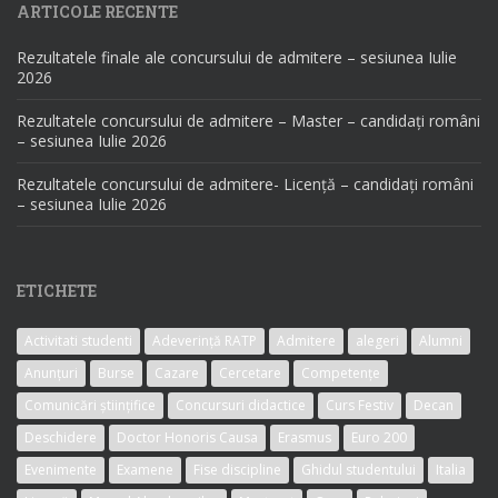
ARTICOLE RECENTE
Rezultatele finale ale concursului de admitere – sesiunea Iulie
2026
Rezultatele concursului de admitere – Master – candidați români
– sesiunea Iulie 2026
Rezultatele concursului de admitere- Licență – candidați români
– sesiunea Iulie 2026
ETICHETE
Activitati studenti
Adeverință RATP
Admitere
alegeri
Alumni
Anunțuri
Burse
Cazare
Cercetare
Competențe
Comunicări științifice
Concursuri didactice
Curs Festiv
Decan
Deschidere
Doctor Honoris Causa
Erasmus
Euro 200
Evenimente
Examene
Fise discipline
Ghidul studentului
Italia