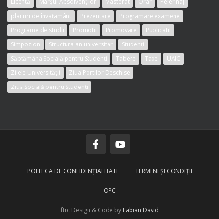
Licență
Marșul Absolvenților
Masterat
Orar
Pelerinaj
planuri de învațamânt
Prezentare
Programare examene
Programe de studii
Promotii
Promovare
Publicatii
Simpozion
Structura an universitar
Studenți
Săptămâna Socială pentru Studenți
Tabere
Taxe
UAIC
Zilele Universității
Ziua Portilor Deschise
Ziua Socială pentru Studenți
POLITICA DE CONFIDENŢIALITATE
TERMENI ŞI CONDIŢII
OPC
ftrc Design & Code by
Fabian
David