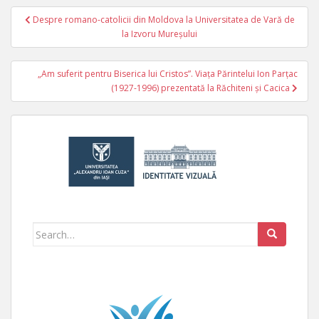
Despre romano-catolicii din Moldova la Universitatea de Vară de
Navigare în articole
la Izvoru Mureşului
„Am suferit pentru Biserica lui Cristos”. Viaţa Părintelui Ion Parţac
(1927-1996) prezentată la Răchiteni şi Cacica
Search for: