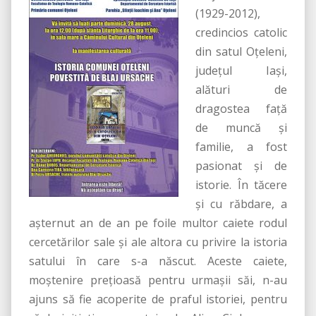
(1929-2012),
credincios catolic
din satul Oţeleni,
judeţul Iaşi,
alături de
dragostea faţă
de muncă şi
familie, a fost
pasionat şi de
istorie. În tăcere
şi cu răbdare, a
aşternut an de an pe foile multor caiete rodul
cercetărilor sale şi ale altora cu privire la istoria
satului în care s-a născut. Aceste caiete,
moştenire preţioasă pentru urmaşii săi, n-au
ajuns să fie acoperite de praful istoriei, pentru