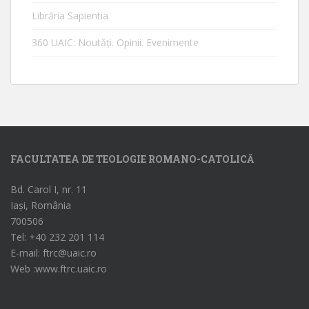
Librăria Sapientia
360 UAIC: Noutăţi. Opinii. Evenimente
FACULTATEA DE TEOLOGIE ROMANO-CATOLICĂ
Bd. Carol I, nr. 11
Iași, România
700506
Tel: +40 232 201 114
E-mail: ftrc@uaic.ro
Web :www.ftrc.uaic.ro