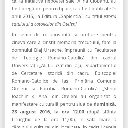
că, la iniţiativa nepoatei sale, Alina Ciobanu, au
fost pregătite pentru tipar şi au fost publicate în
anul 2015, la Editura „Sapientia”, cu titlul
Istoria
satului şi a catolicilor din Oţeleni
.
În semn de recunoştinţă şi preţuire pentru
cineva care a cinstit memoria trecutului, familia
domnului Blaj Ursache, împreună cu Facultatea
de Teologie Romano-Catolică din cadrul
Universităţii „Al. I. Cuza” din Iaşi, Departamentul
de Cercetare Istorică din cadrul Episcopiei
Romano-Catolice de Iaşi, Primăria Comunei
Oţeleni şi Parohia Romano-Catolică „Sfinţii
Ioachim şi Ana” din Oţeleni au organizat o
manifestare culturală pentru ziua de
duminică,
28 august 2016, la ora 12.00
(după sfânta
Liturghie de la ora 11,00), în sala mare a
căminului cultural din localitate, în cadrul căreia