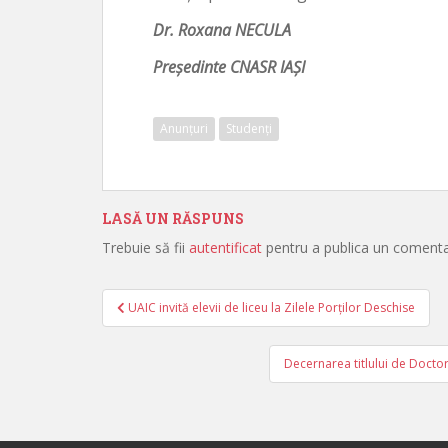
Dr. Roxana NECULA
Președinte CNASR IAȘI
Anunțuri
Studenți
LASĂ UN RĂSPUNS
Trebuie să fii
autentificat
pentru a publica un comenta
UAIC invită elevii de liceu la Zilele Porților Deschise
Navigare în articole
Decernarea titlului de Doctor