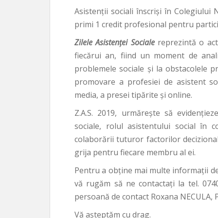
Asistenţii sociali înscrişi în Colegiulu
primi 1 credit profesional pentru partici
Zilele Asistenţei Sociale
reprezintă o acti
fiecărui an, fiind un moment de analiz
problemele sociale și la obstacolele p
promovare a profesiei de asistent soc
media, a presei tipărite și online.
Z.A.S. 2019, urmărește să evidenţiez
sociale, rolul asistentului social în
colaborării tuturor factorilor deciziona
grija pentru fiecare membru al ei.
Pentru a obține mai multe informații de
vă rugăm să ne contactați la tel. 074
persoană de contact Roxana NECULA, Pr
Vă aşteptăm cu drag.