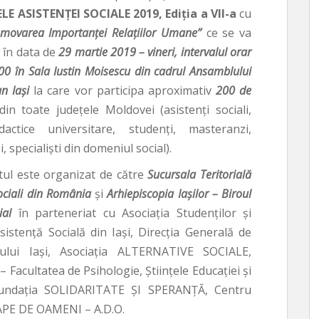
ELE ASISTENŢEI SOCIALE 2019, Ediţia a VII-a
cu
movarea Importanței Relațiilor Umane”
ce se va
 în data de
29 martie 2019 – vineri, intervalul orar
.00
în Sala Iustin Moisescu din cadrul Ansamblului
an Iași
la care vor participa aproximativ
200 de
din toate județele Moldovei (asistenţi sociali,
dactice universitare, studenţi, masteranzi,
, specialiști din domeniul social).
ul este organizat de către
Sucursala Teritorială
Sociali din România
și
Arhiepiscopia Iașilor – Biroul
ial
în parteneriat cu Asociația Studenților și
istență Socială din Iași, Direcţia Generală de
lului Iaşi, Asociația ALTERNATIVE SOCIALE,
 Facultatea de Psihologie, Științele Educației și
 Fundația SOLIDARITATE ȘI SPERANȚĂ, Centru
APE DE OAMENI – A.D.O.