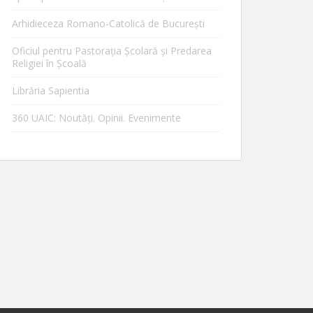
Arhidieceza Romano-Catolică de Bucureşti
Oficiul pentru Pastorația Școlară și Predarea
Religiei în Școală
Librăria Sapientia
360 UAIC: Noutăţi. Opinii. Evenimente