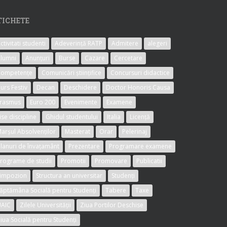
TICHETE
ctivitati studenti
Adeverință RATP
Admitere
alegeri
lumni
Anunțuri
Burse
Cazare
Cercetare
Competențe
Comunicări științifice
Concursuri didactice
urs Festiv
Decan
Deschidere
Doctor Honoris Causa
rasmus
Euro 200
Evenimente
Examene
ise discipline
Ghidul studentului
Italia
Licență
arșul Absolvenților
Masterat
Orar
Pelerinaj
lanuri de învațamânt
Prezentare
Programare examene
rograme de studii
Promotii
Promovare
Publicatii
impozion
Structura an universitar
Studenți
ăptămâna Socială pentru Studenți
Tabere
Taxe
AIC
Zilele Universității
Ziua Portilor Deschise
iua Socială pentru Studenți