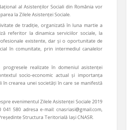
i Naţional al Asistenţilor Sociali din România vor
parea la Zilele Asistenţei Sociale.
vitate de tradiție, organizată în luna martie a
ă referitor la dinamica serviciilor sociale, la
rofesionale existente, dar și o oportunitate de
ial în comunitate, prin intermediul canalelor
e progresele realizate în domeniul asistenţei
 contextul socio-economic actual şi importanţa
li în crearea unei societăţi în care se manifestă
spre evenimentul Zilele Asistenței Sociale 2019
0 041 580 adresa e-mail: cnasriasi@gmail.com,
eședinte Structura Teritorială Iași CNASR.