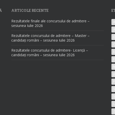
Ă
ARTICOLE RECENTE
E
Rezultatele finale ale concursului de admitere –
A
sesiunea Iulie 2026
A
Rezultatele concursului de admitere – Master –
candidați români – sesiunea Iulie 2026
C
Rezultatele concursului de admitere- Licență –
E
candidați români – sesiunea Iulie 2026
F
M
p
P
S
S
U
Z