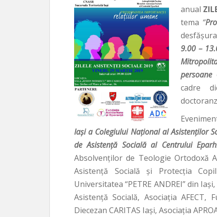
anual
ZIL
tema
“
Pro
desfăşura
9.00 – 13
Mitropolit
persoane
cadre di
doctoranzi
Eveniment
Iași a Colegiului Național al Asistenților 
de Asistență Socială al Centrului Eparh
Absolvenților de Teologie Ortodoxă As
Asistenţă Socială şi Protecţia Copi
Universitatea “PETRE ANDREI” din Iași, –
Asistență Socială, Asociația AFECT,
Diecezan CARITAS Iași, Asociația APRO