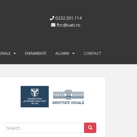
0232.201.114
ftrc@uaic.ro
IONALE
EVENIMENTE
ALUMNI
CONTACT
Search for: