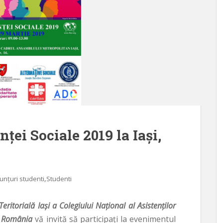
nței Sociale 2019 la Iași,
,
unțuri studenti
Studenti
eritorială Iași a Colegiului Național al Asistenților
n România
vă invită să participaţi la evenimentul