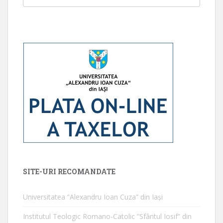
SITE-URI RECOMANDATE
Universitatea ”Alexandru Ioan Cuza” din Iaşi
Institutul Teologic Romano-Catolic ”Sfântul Iosif” din