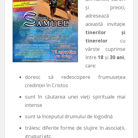
şi preoţi,
adresează
această invitaţie
tinerilor şi
tinerelor
cu
vârste cuprinse
între
18
şi
30 ani
,
care:
doresc să redescopere frumuseţea
credinţei în Cristos
sunt în căutarea unei vieţi spirituale mai
intense
sunt la începutul drumului de logodnă
trăiesc diferite forme de slujire în asociaţii,
grupuri etc.