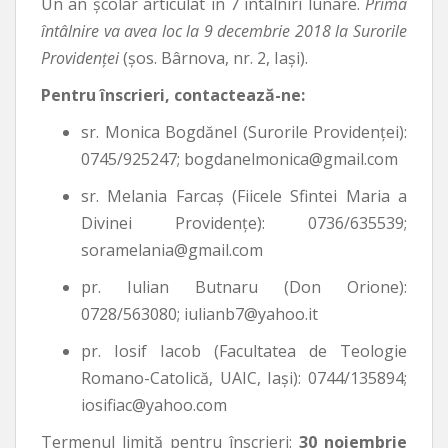
Un an şcolar articulat în 7 întâlniri lunare.
Prima
întâlnire va avea loc la 9 decembrie 2018 la Surorile
Providenţei
(şos. Bârnova, nr. 2, Iaşi).
Pentru înscrieri, contactează-ne:
sr. Monica Bogdănel (Surorile Providenţei):
0745/925247; bogdanelmonica@gmail.com
sr. Melania Farcaş (Fiicele Sfintei Maria a
Divinei Providenţe): 0736/635539;
soramelania@gmail.com
pr. Iulian Butnaru (Don Orione):
0728/563080; iulianb7@yahoo.it
pr. Iosif Iacob (Facultatea de Teologie
Romano-Catolică, UAIC, Iaşi): 0744/135894;
iosifiac@yahoo.com
Termenul limită pentru înscrieri:
30 noiembrie