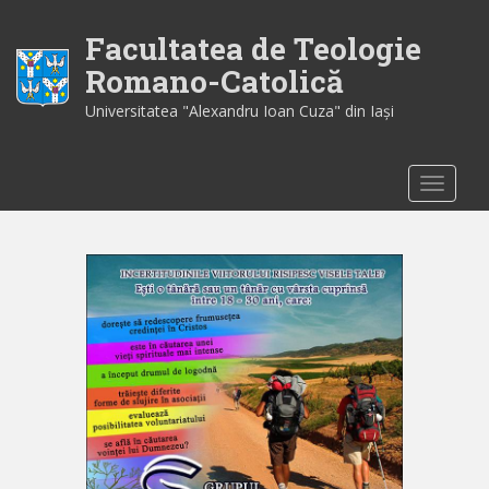
S
k
Facultatea de Teologie
i
Romano-Catolică
p
Universitatea "Alexandru Ioan Cuza" din Iaşi
t
o
m
TOGGLE
a
i
n
c
o
n
t
e
n
t