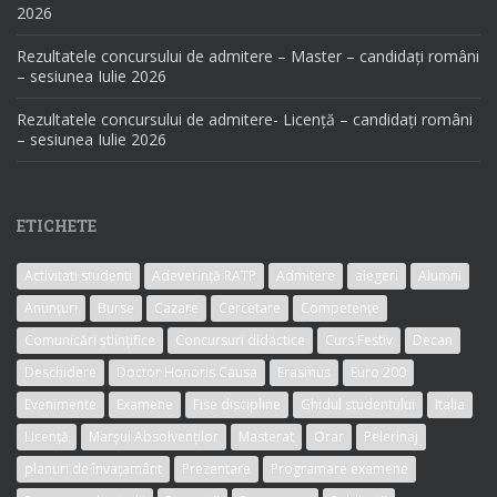
2026
Rezultatele concursului de admitere – Master – candidați români
– sesiunea Iulie 2026
Rezultatele concursului de admitere- Licență – candidați români
– sesiunea Iulie 2026
ETICHETE
Activitati studenti
Adeverință RATP
Admitere
alegeri
Alumni
Anunțuri
Burse
Cazare
Cercetare
Competențe
Comunicări științifice
Concursuri didactice
Curs Festiv
Decan
Deschidere
Doctor Honoris Causa
Erasmus
Euro 200
Evenimente
Examene
Fise discipline
Ghidul studentului
Italia
Licență
Marșul Absolvenților
Masterat
Orar
Pelerinaj
planuri de învațamânt
Prezentare
Programare examene