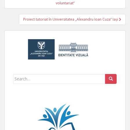
Navigare în articole
voluntariat”
Proiect tutoriat în Universitatea „Alexandru Ioan Cuza” Iași
Search for: