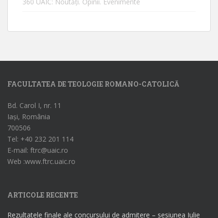
360 UAIC: Noutăţi. Opinii. Evenimente
FACULTATEA DE TEOLOGIE ROMANO-CATOLICĂ
Bd. Carol I, nr. 11
Iași, România
700506
Tel: +40 232 201 114
E-mail: ftrc@uaic.ro
Web :www.ftrc.uaic.ro
ARTICOLE RECENTE
Rezultatele finale ale concursului de admitere – sesiunea Iulie