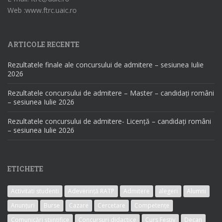
Web :www.ftrc.uaic.ro
ARTICOLE RECENTE
Rezultatele finale ale concursului de admitere – sesiunea Iulie
2026
Rezultatele concursului de admitere – Master – candidați români
– sesiunea Iulie 2026
Rezultatele concursului de admitere- Licență – candidați români
– sesiunea Iulie 2026
ETICHETE
Activitati studenti
Adeverință RATP
Admitere
alegeri
Alumni
Anunțuri
Burse
Cazare
Cercetare
Competențe
Comunicări științifice
Concursuri didactice
Curs Festiv
Decan