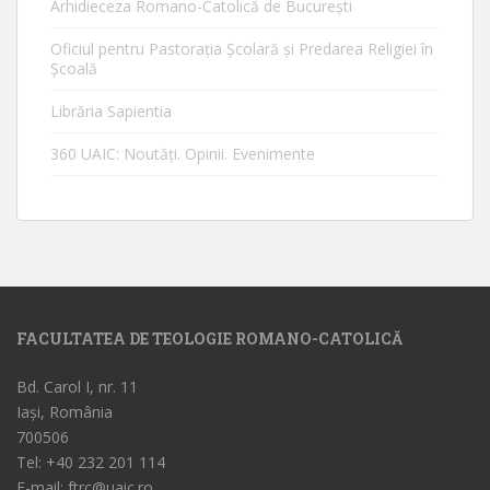
Arhidieceza Romano-Catolică de Bucureşti
Oficiul pentru Pastorația Școlară și Predarea Religiei în
Școală
Librăria Sapientia
360 UAIC: Noutăţi. Opinii. Evenimente
FACULTATEA DE TEOLOGIE ROMANO-CATOLICĂ
Bd. Carol I, nr. 11
Iași, România
700506
Tel: +40 232 201 114
E-mail: ftrc@uaic.ro