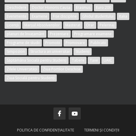
Deschidere
Doctor Honoris Causa
Erasmus
Euro 200
Evenimente
Examene
Fise discipline
Ghidul studentului
Italia
Licență
Marșul Absolvenților
Masterat
Orar
Pelerinaj
planuri de învațamânt
Prezentare
Programare examene
Programe de studii
Promotii
Promovare
Publicatii
Simpozion
Structura an universitar
Studenți
Săptămâna Socială pentru Studenți
Tabere
Taxe
UAIC
Zilele Universității
Ziua Portilor Deschise
Ziua Socială pentru Studenți
POLITICA DE CONFIDENŢIALITATE
TERMENI ŞI CONDIŢII