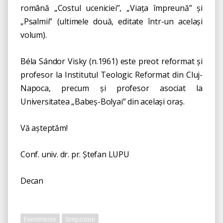
română „Costul uceniciei”, „Viața împreună” și
„Psalmii” (ultimele două, editate într-un același
volum).
Béla Sándor Visky (n.1961) este preot reformat și
profesor la Institutul Teologic Reformat din Cluj-
Napoca, precum și profesor asociat la
Universitatea „Babeș-Bolyai” din același oraș.
Vă așteptăm!
Conf. univ. dr. pr. Ștefan LUPU
Decan
Evenimente
Simpozion