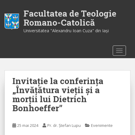
S
k
Facultatea de Teologie
i
Romano-Catolică
p
Universitatea "Alexandru Ioan Cuza" din Iaşi
t
o
m
TOGGLE
a
i
n
c
Invitație la conferința
o
n
„Învățătura vieții și a
t
morții lui Dietrich
e
Bonhoeffer”
n
t
25 mai 2024
Pr. dr. Ștefan Lupu
Evenimente