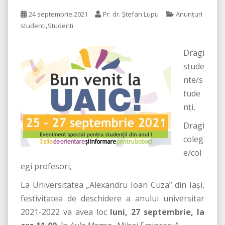
24 septembrie 2021
Pr. dr. Ștefan Lupu
Anunțuri
,
studenti
Studenti
Dragi
stude
nte/s
tude
nți,
Dragi
coleg
e/col
egi profesori,
La Universitatea „Alexandru Ioan Cuza” din Iași,
festivitatea de deschidere a anului universitar
2021-2022 va avea loc
luni, 27 septembrie, la