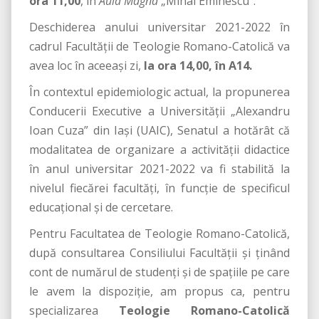
ora 11,00
, în
Aula Magna
„Mihai Eminescu”.
Deschiderea anului universitar 2021-2022 în
cadrul Facultății de Teologie Romano-Catolică va
avea loc în aceeași zi,
la ora 14,00, în A14
.
În contextul epidemiologic actual, la propunerea
Conducerii Executive a Universității „Alexandru
Ioan Cuza” din Iași (UAIC), Senatul a hotărât că
modalitatea de organizare a activității didactice
în anul universitar 2021-2022 va fi stabilită la
nivelul fiecărei facultăți, în funcție de specificul
educațional și de cercetare.
Pentru Facultatea de Teologie Romano-Catolică,
după consultarea Consiliului Facultății și ținând
cont de numărul de studenți și de spațiile pe care
le avem la dispoziție, am propus ca, pentru
specializarea
Teologie Romano-Catolică