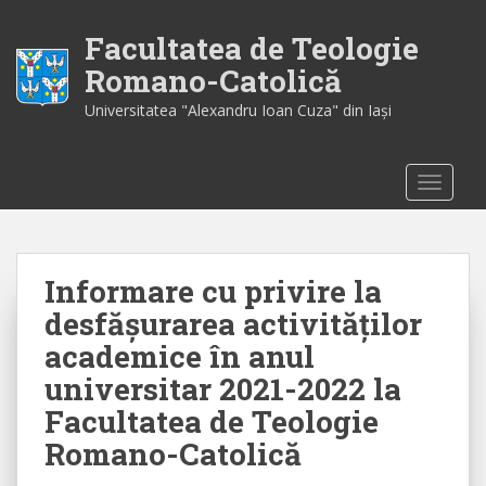
S
k
Facultatea de Teologie
i
Romano-Catolică
p
Universitatea "Alexandru Ioan Cuza" din Iaşi
t
o
m
TOGGLE
a
i
n
c
Informare cu privire la
o
n
desfăşurarea activităţilor
t
academice în anul
e
universitar 2021-2022 la
n
t
Facultatea de Teologie
Romano-Catolică