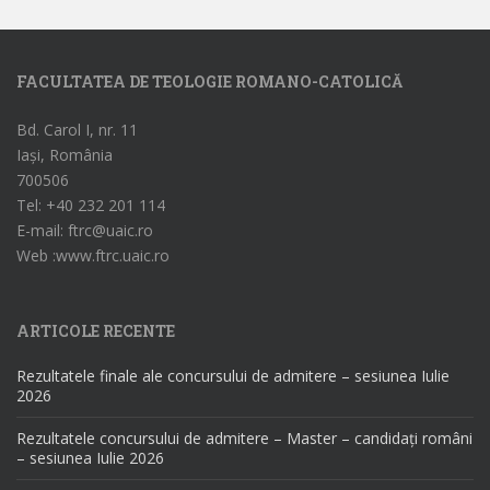
FACULTATEA DE TEOLOGIE ROMANO-CATOLICĂ
Bd. Carol I, nr. 11
Iași, România
700506
Tel: +40 232 201 114
E-mail: ftrc@uaic.ro
Web :www.ftrc.uaic.ro
ARTICOLE RECENTE
Rezultatele finale ale concursului de admitere – sesiunea Iulie
2026
Rezultatele concursului de admitere – Master – candidați români
– sesiunea Iulie 2026