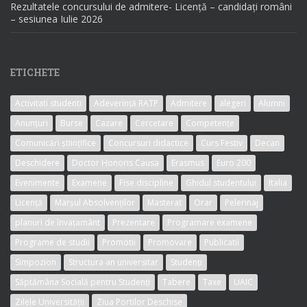
Rezultatele concursului de admitere- Licență – candidați români
– sesiunea Iulie 2026
ETICHETE
Activitati studenti
Adeverință RATP
Admitere
alegeri
Alumni
Anunțuri
Burse
Cazare
Cercetare
Competențe
Comunicări științifice
Concursuri didactice
Curs Festiv
Decan
Deschidere
Doctor Honoris Causa
Erasmus
Euro 200
Evenimente
Examene
Fise discipline
Ghidul studentului
Italia
Licență
Marșul Absolvenților
Masterat
Orar
Pelerinaj
planuri de învațamânt
Prezentare
Programare examene
Programe de studii
Promotii
Promovare
Publicatii
Simpozion
Structura an universitar
Studenți
Săptămâna Socială pentru Studenți
Tabere
Taxe
UAIC
Zilele Universității
Ziua Portilor Deschise