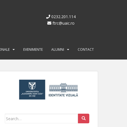
0232.201.114
ftrc@uaic.ro
IONALE
EVENIMENTE
ALUMNI
CONTACT
Search for: