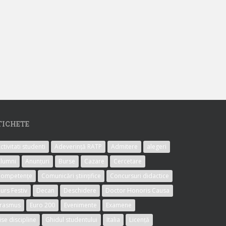
TICHETE
ctivitati studenti
Adeverință RATP
Admitere
alegeri
lumni
Anunțuri
Burse
Cazare
Cercetare
Competențe
Comunicări științifice
Concursuri didactice
urs Festiv
Decan
Deschidere
Doctor Honoris Causa
rasmus
Euro 200
Evenimente
Examene
ise discipline
Ghidul studentului
Italia
Licență