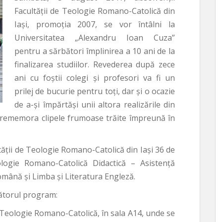
Facultății de Teologie Romano-Catolică din
Iași, promoția 2007, se vor întâlni la
Universitatea „Alexandru Ioan Cuza”
pentru a sărbători împlinirea a 10 ani de la
finalizarea studiilor. Revederea după zece
ani cu foștii colegi și profesori va fi un
prilej de bucurie pentru toți, dar și o ocazie
de a-și împărtăși unii altora realizările din
a rememora clipele frumoase trăite împreună în
ltății de Teologie Romano-Catolică din Iași 36 de
eologie Romano-Catolică Didactică – Asistență
Română și Limba și Literatura Engleză.
ătorul program:
de Teologie Romano-Catolică, în sala A14, unde se