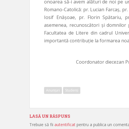
onoarea să-i avem alături de noi pe ur
Romano-Catolică: pr. Lucian Farcaș, pr. 
Iosif Enășoae, pr. Florin Spătariu, pr
asemenea, recunoscători și domnilor pr
Facultatea de Litere din cadrul Unive
importantă contribuție la formarea noa
Coordonator diecezan Prog
Anunțuri
Studenți
LASĂ UN RĂSPUNS
Trebuie să fii
autentificat
pentru a publica un comenta