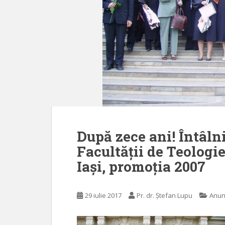
După zece ani! Întâln
Facultății de Teolog
Iași, promoția 2007
29 iulie 2017
Pr. dr. Ștefan Lupu
Anun