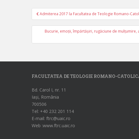
Admiterea 2017 la Facultatea de Teologie Romano-Catoli
Navigare în articole
Bucurie, emoții, împărtășiri, rugăciune de mulțumire,
FACULTATEA DE TEOLOGIE ROMANO-CATOLIC
Bd. Carol I, nr. 11
Iași, România
700506
Tel: +40 232 201 114
E-mail: ftrc@uaic.ro
Web :www.ftrc.uaic.ro