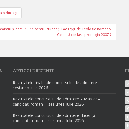
că din Iaşi
 amintiri și comuniune pentru studenții Facultății de Teologie Romano-
Catolică din Iași, promoția 2007
Ă
ARTICOLE RECENTE
E
Rezultatele finale ale concursului de admitere –
A
sesiunea Iulie 2026
A
Rezultatele concursului de admitere – Master –
candidați români – sesiunea Iulie 2026
C
Rezultatele concursului de admitere- Licență –
E
candidați români – sesiunea Iulie 2026
F