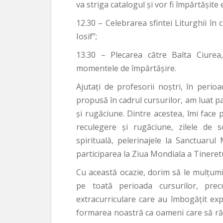
va striga catalogul și vor fi împărtășite e
12.30 – Celebrarea sfintei Liturghii în 
Iosif”;
13.30 – Plecarea către Balta Ciurea
momentele de împărtășire.
Ajutați de profesorii noștri, în peri
propusă în cadrul cursurilor, am luat p
și rugăciune. Dintre acestea, îmi face 
reculegere și rugăciune, zilele de soc
spirituală, pelerinajele la Sanctuarul 
participarea la Ziua Mondiala a Tineret
Cu această ocazie, dorim să le mulțum
pe toată perioada cursurilor, precu
extracurriculare care au îmbogățit exp
formarea noastră ca oameni care să răs