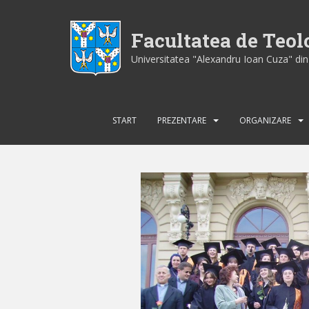
S
k
Facultatea de Teo
i
p
Universitatea "Alexandru Ioan Cuza" din 
t
o
m
a
START
PREZENTARE
ORGANIZARE
i
n
c
o
n
t
e
n
t