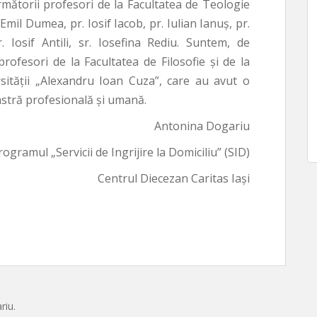
mătorii profesori de la Facultatea de Teologie
Emil Dumea, pr. Iosif Iacob, pr. Iulian Ianuș, pr.
. Iosif Antili, sr. Iosefina Rediu. Suntem, de
ofesori de la Facultatea de Filosofie și de la
rsității „Alexandru Ioan Cuza”, care au avut o
stră profesională și umană.
Antonina Dogariu
ramul „Servicii de Ingrijire la Domiciliu” (SID)
Centrul Diecezan Caritas Iași
riu.