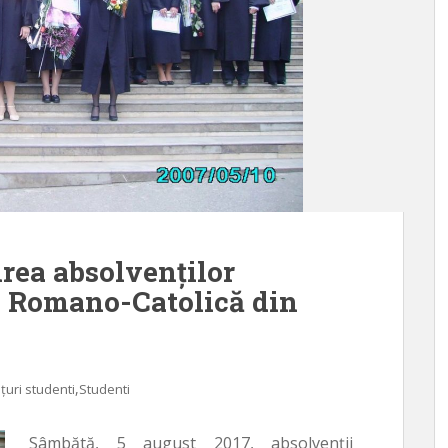
irea absolvenților
ie Romano-Catolică din
,
țuri studenti
Studenti
Sâmbătă, 5 august 2017, absolvenții