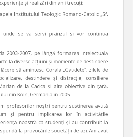
xperiențe și realizări din anii trecuți;
capela Institutului Teologic Romano-Catolic „Sf.
, unde se va servi prânzul și vor continua
oada 2003-2007, pe lângă formarea intelectuală
arte la diverse acțiuni și momente de destindere
plăcere să amintesc: Corala „Gaudete”, zilele de
ializare, destindere și distracție, consiliere
Marian de la Cacica și alte obiective din țară,
ului din Köln, Germania în 2005.
im profesorilor noștri pentru susținerea avută
m și pentru implicarea lor în activitățile
eriența noastră ca studenți și au contribuit la
pundă la provocările societății de azi. Am avut