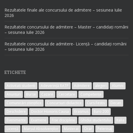
Rezultatele finale ale concursului de admitere – sesiunea Iulie
2026
Rezultatele concursului de admitere – Master – candidați români
– sesiunea Iulie 2026
Rezultatele concursului de admitere- Licență – candidați români
– sesiunea Iulie 2026
ETICHETE
Activitati studenti
Adeverință RATP
Admitere
alegeri
Alumni
Anunțuri
Burse
Cazare
Cercetare
Competențe
Comunicări științifice
Concursuri didactice
Curs Festiv
Decan
Deschidere
Doctor Honoris Causa
Erasmus
Euro 200
Evenimente
Examene
Fise discipline
Ghidul studentului
Italia
Licență
Marșul Absolvenților
Masterat
Orar
Pelerinaj