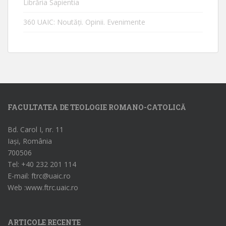
Librăria Sapientia
360 UAIC: Noutăţi. Opinii. Evenimente
FACULTATEA DE TEOLOGIE ROMANO-CATOLICĂ
Bd. Carol I, nr. 11
Iași, România
700506
Tel: +40 232 201 114
E-mail: ftrc@uaic.ro
Web :www.ftrc.uaic.ro
ARTICOLE RECENTE