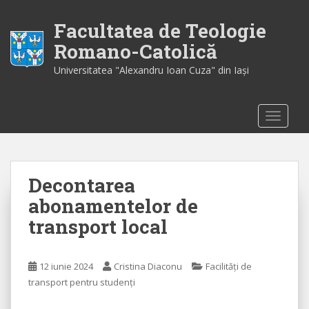
S
k
Facultatea de Teologie
i
Romano-Catolică
p
Universitatea "Alexandru Ioan Cuza" din Iaşi
t
o
m
TOGGLE
a
i
n
c
Decontarea
o
n
abonamentelor de
t
transport local
e
n
t
12 iunie 2024
Cristina Diaconu
Facilități de
transport pentru studenți