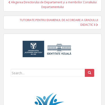
Alegerea Directorului de Departament și a membrilor Consiliului
Navigare în articole
Departamentului
TUTORIATE PENTRU EXAMENUL DE ACORDARE A GRADULUI
DIDACTIC II
Search for: