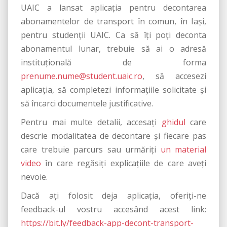
UAIC a lansat aplicația pentru decontarea
abonamentelor de transport în comun, în Iași,
pentru studenții UAIC. Ca să îți poți deconta
abonamentul lunar, trebuie să ai o adresă
instituțională de forma
prenume.nume@student.uaic.ro
, să accesezi
aplicația, să completezi informațiile solicitate și
să încarci documentele justificative.
Pentru mai multe detalii, accesați
ghidul
care
descrie modalitatea de decontare și fiecare pas
care trebuie parcurs sau urmăriți
un material
video
în care regăsiți explicațiile de care aveți
nevoie.
Dacă ați folosit deja aplicația, oferiți-ne
feedback-ul vostru accesând acest link:
https://bit.ly/feedback-app-decont-transport-