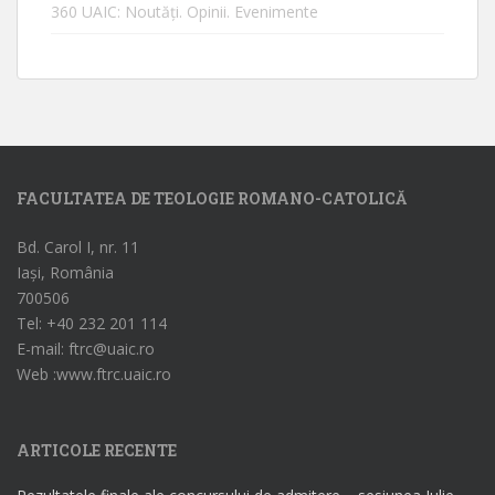
360 UAIC: Noutăţi. Opinii. Evenimente
FACULTATEA DE TEOLOGIE ROMANO-CATOLICĂ
Bd. Carol I, nr. 11
Iași, România
700506
Tel: +40 232 201 114
E-mail: ftrc@uaic.ro
Web :www.ftrc.uaic.ro
ARTICOLE RECENTE