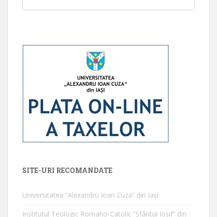
SITE-URI RECOMANDATE
Universitatea ”Alexandru Ioan Cuza” din Iaşi
Institutul Teologic Romano-Catolic ”Sfântul Iosif” din