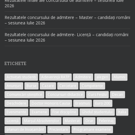
Rezultatele finale ale concursului de admitere – sesiunea Iulie
2026
Rezultatele concursului de admitere – Master – candidați români
– sesiunea Iulie 2026
Rezultatele concursului de admitere- Licență – candidați români
– sesiunea Iulie 2026
ETICHETE
Activitati studenti
Adeverință RATP
Admitere
alegeri
Alumni
Anunțuri
Burse
Cazare
Cercetare
Competențe
Comunicări științifice
Concursuri didactice
Curs Festiv
Decan
Deschidere
Doctor Honoris Causa
Erasmus
Euro 200
Evenimente
Examene
Fise discipline
Ghidul studentului
Italia
Licență
Marșul Absolvenților
Masterat
Orar
Pelerinaj
planuri de învațamânt
Prezentare
Programare examene