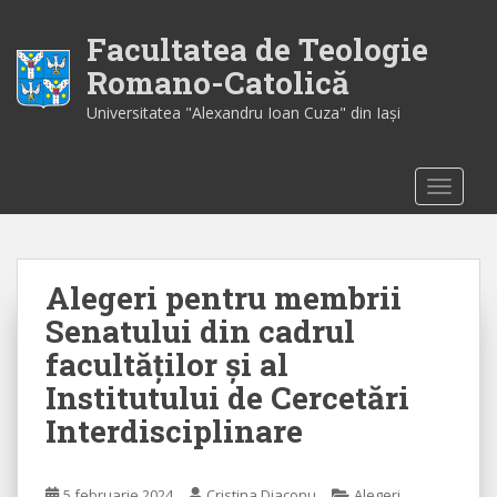
S
k
Facultatea de Teologie
i
Romano-Catolică
p
Universitatea "Alexandru Ioan Cuza" din Iaşi
t
o
m
TOGGLE
a
i
n
c
Alegeri pentru membrii
o
n
Senatului din cadrul
t
facultăților și al
e
Institutului de Cercetări
n
t
Interdisciplinare
5 februarie 2024
Cristina Diaconu
Alegeri