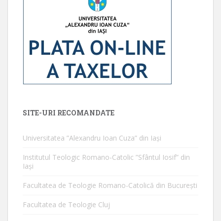
SITE-URI RECOMANDATE
Universitatea ”Alexandru Ioan Cuza” din Iaşi
Institutul Teologic Romano-Catolic ”Sfântul Iosif” din
Iaşi
Facultatea de Teologie Romano-Catolică din Bucureşti
Facultatea de Teologie Cluj