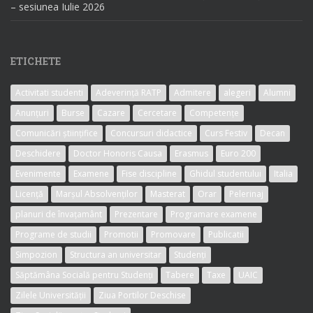
– sesiunea Iulie 2026
ETICHETE
Activitati studenti
Adeverință RATP
Admitere
alegeri
Alumni
Anunțuri
Burse
Cazare
Cercetare
Competențe
Comunicări științifice
Concursuri didactice
Curs Festiv
Decan
Deschidere
Doctor Honoris Causa
Erasmus
Euro 200
Evenimente
Examene
Fise discipline
Ghidul studentului
Italia
Licență
Marșul Absolvenților
Masterat
Orar
Pelerinaj
planuri de învațamânt
Prezentare
Programare examene
Programe de studii
Promotii
Promovare
Publicatii
Simpozion
Structura an universitar
Studenți
Săptămâna Socială pentru Studenți
Tabere
Taxe
UAIC
Zilele Universității
Ziua Portilor Deschise