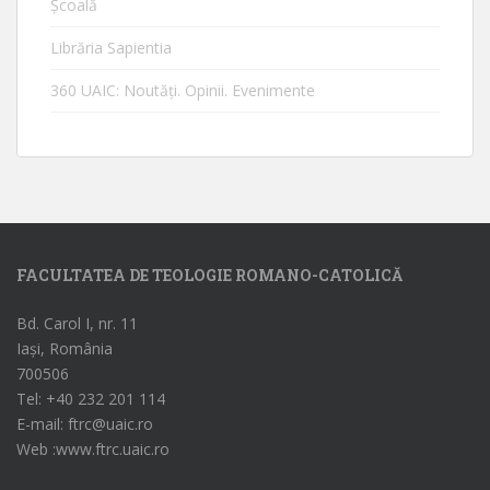
Școală
Librăria Sapientia
360 UAIC: Noutăţi. Opinii. Evenimente
FACULTATEA DE TEOLOGIE ROMANO-CATOLICĂ
Bd. Carol I, nr. 11
Iași, România
700506
Tel: +40 232 201 114
E-mail: ftrc@uaic.ro
Web :www.ftrc.uaic.ro