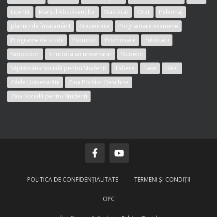
Licență
Marșul Absolvenților
Masterat
Orar
Pelerinaj
planuri de învațamânt
Prezentare
Programare examene
Programe de studii
Promotii
Promovare
Publicatii
Simpozion
Structura an universitar
Studenți
Săptămâna Socială pentru Studenți
Tabere
Taxe
UAIC
Zilele Universității
Ziua Portilor Deschise
Ziua Socială pentru Studenți
POLITICA DE CONFIDENŢIALITATE
TERMENI ŞI CONDIŢII
OPC