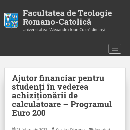
S
k
Facultatea de Teologie
i
Romano-Catolică
p
Universitatea "Alexandru Ioan Cuza" din Iaşi
t
o
m
TOGGLE
a
i
n
c
Ajutor financiar pentru
o
n
studenți în vederea
t
achiziționării de
e
calculatoare – Programul
n
t
Euro 200
23 februarie 2022
Cristina Diaconu
Anunțuri