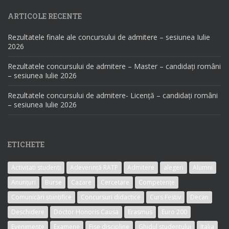
ARTICOLE RECENTE
Rezultatele finale ale concursului de admitere – sesiunea Iulie
2026
Rezultatele concursului de admitere – Master – candidați români
– sesiunea Iulie 2026
Rezultatele concursului de admitere- Licență – candidați români
– sesiunea Iulie 2026
ETICHETE
Activitati studenti
Adeverință RATP
Admitere
alegeri
Alumni
Anunțuri
Burse
Cazare
Cercetare
Competențe
Comunicări științifice
Concursuri didactice
Curs Festiv
Decan
Deschidere
Doctor Honoris Causa
Erasmus
Euro 200
Evenimente
Examene
Fise discipline
Ghidul studentului
Italia