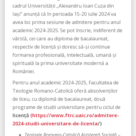
cadrul Universității „Alexandru Ioan Cuza din
Iași” anunță că în perioada 15-20 iulie 2024 va
avea loc prima sesiune de admitere pentru anul
academic 2024-2025. Se pot înscrie, indiferent de
vârstă, cei care au diploma de bacalaureat,
respectiv de licență și doresc să-și continue
formarea profesională, intelectuală, umană și
spirituală la prima universitate modernă a
României.
Pentru anul academic 2024-2025, Facultatea de
Teologie Romano-Catolică oferă absolvenților
de liceu, cu diplomă de bacalaureat, două
programe de studii universitare pentru ciclul de
licenţă
(https://www.ftrc.uaic.ro/admitere-
2024-studii-universitare-de-licenta
/)
Teologie Romano-Catolică Asistenţă Socială
–