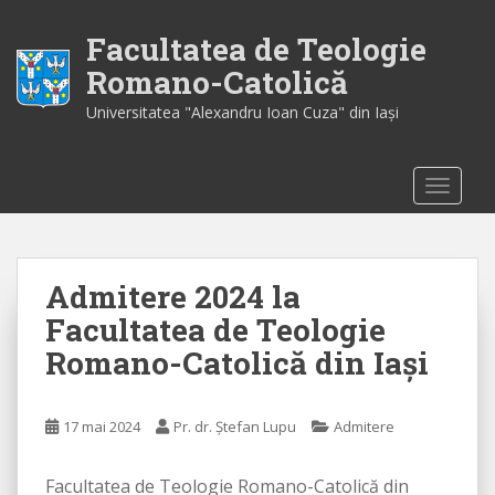
S
k
Facultatea de Teologie
i
Romano-Catolică
p
Universitatea "Alexandru Ioan Cuza" din Iaşi
t
o
m
TOGGLE
a
i
n
c
Admitere 2024 la
o
n
Facultatea de Teologie
t
Romano-Catolică din Iași
e
n
t
17 mai 2024
Pr. dr. Ștefan Lupu
Admitere
Facultatea de Teologie Romano-Catolică din