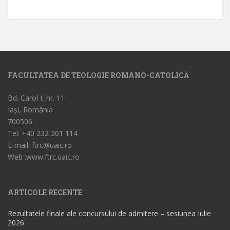
FACULTATEA DE TEOLOGIE ROMANO-CATOLICĂ
Bd. Carol I, nr. 11
Iași, România
700506
Tel: +40 232 201 114
E-mail: ftrc@uaic.ro
Web :www.ftrc.uaic.ro
ARTICOLE RECENTE
Rezultatele finale ale concursului de admitere – sesiunea Iulie
2026