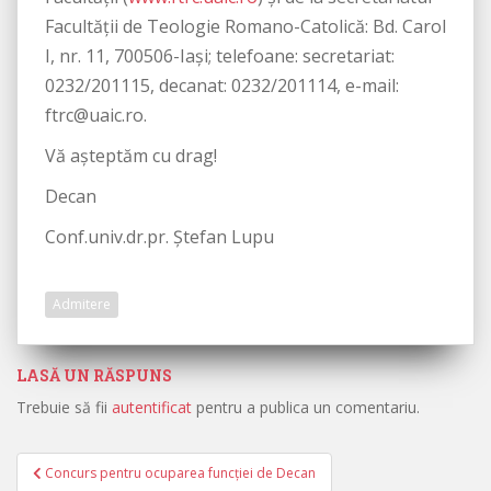
Facultăţii de Teologie Romano-Catolică: Bd. Carol
I, nr. 11, 700506-Iaşi; telefoane: secretariat:
0232/201115, decanat: 0232/201114, e-mail:
ftrc@uaic.ro.
Vă așteptăm cu drag!
Decan
Conf.univ.dr.pr. Ștefan Lupu
Admitere
LASĂ UN RĂSPUNS
Trebuie să fii
autentificat
pentru a publica un comentariu.
Concurs pentru ocuparea funcției de Decan
Navigare în articole