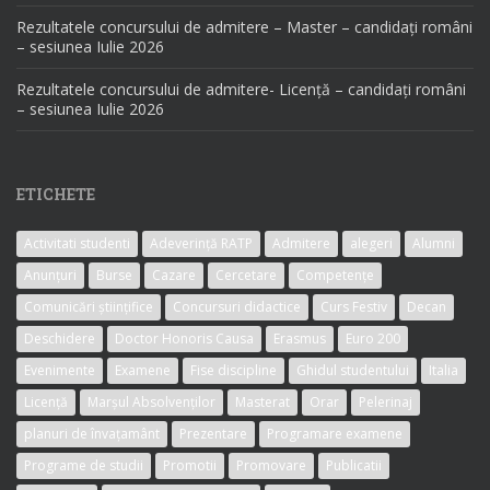
Rezultatele concursului de admitere – Master – candidați români
– sesiunea Iulie 2026
Rezultatele concursului de admitere- Licență – candidați români
– sesiunea Iulie 2026
ETICHETE
Activitati studenti
Adeverință RATP
Admitere
alegeri
Alumni
Anunțuri
Burse
Cazare
Cercetare
Competențe
Comunicări științifice
Concursuri didactice
Curs Festiv
Decan
Deschidere
Doctor Honoris Causa
Erasmus
Euro 200
Evenimente
Examene
Fise discipline
Ghidul studentului
Italia
Licență
Marșul Absolvenților
Masterat
Orar
Pelerinaj
planuri de învațamânt
Prezentare
Programare examene
Programe de studii
Promotii
Promovare
Publicatii