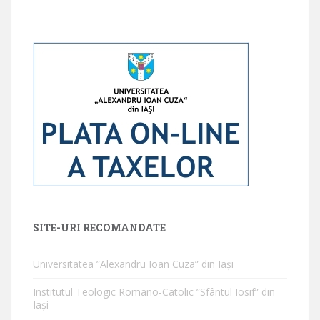
SITE-URI RECOMANDATE
Universitatea ”Alexandru Ioan Cuza” din Iaşi
Institutul Teologic Romano-Catolic ”Sfântul Iosif” din
Iaşi