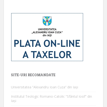
SITE-URI RECOMANDATE
Universitatea ”Alexandru Ioan Cuza” din Iaşi
Institutul Teologic Romano-Catolic ”Sfântul Iosif” din
Iaşi