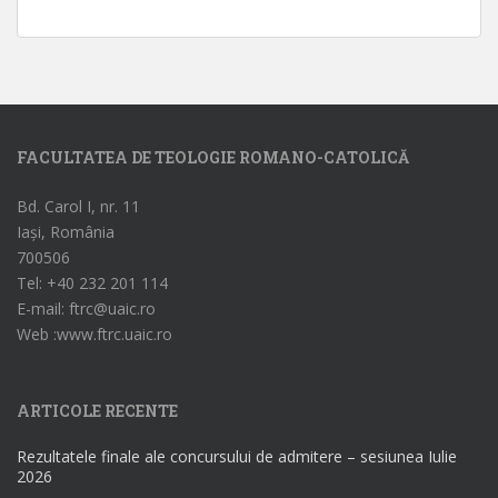
FACULTATEA DE TEOLOGIE ROMANO-CATOLICĂ
Bd. Carol I, nr. 11
Iași, România
700506
Tel: +40 232 201 114
E-mail: ftrc@uaic.ro
Web :www.ftrc.uaic.ro
ARTICOLE RECENTE
Rezultatele finale ale concursului de admitere – sesiunea Iulie
2026