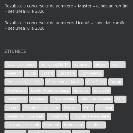
Rezultatele concursului de admitere – Master – candidați români
– sesiunea Iulie 2026
Rezultatele concursului de admitere- Licență – candidați români
– sesiunea Iulie 2026
ETICHETE
Activitati studenti
Adeverință RATP
Admitere
alegeri
Alumni
Anunțuri
Burse
Cazare
Cercetare
Competențe
Comunicări științifice
Concursuri didactice
Curs Festiv
Decan
Deschidere
Doctor Honoris Causa
Erasmus
Euro 200
Evenimente
Examene
Fise discipline
Ghidul studentului
Italia
Licență
Marșul Absolvenților
Masterat
Orar
Pelerinaj
planuri de învațamânt
Prezentare
Programare examene
Programe de studii
Promotii
Promovare
Publicatii