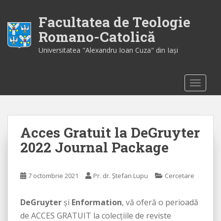
S
k
Facultatea de Teologie
i
Romano-Catolică
p
Universitatea "Alexandru Ioan Cuza" din Iaşi
t
o
m
TOGGLE
a
i
n
c
Acces Gratuit la DeGruyter
o
n
2022 Journal Package
t
e
n
7 octombrie 2021
Pr. dr. Ștefan Lupu
Cercetare
t
DeGruyter
și
Enformation
, vă oferă o perioadă
de ACCES GRATUIT la colecțiile de reviste