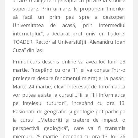
a face o alegere înțeleaptă cu privire la studiile
superioare. Prin urmare, le propunem tinerilor
să facă un prim pas spre a descoperi
Universitatea de acasă, prin intermediul
internetului.”, a declarat prof. univ. dr. Tudorel
TOADER, Rector al Universității „Alexandru Ioan
Cuza” din Iași.
Primul curs deschis online va avea loc luni, 23
martie, începând cu ora 11 și va consta într-o
prelegere despre fenomenul migrației la păsări.
Marți, 24 martie, elevii interesați de Informatică
vor putea asista la cursul „Fii la FII! Informatica
pe înțelesul tuturor!”, începând cu ora 13.
Pasionații de geografie și geologie pot participa
la cursul „Meteoriți și cratere de impact: o
perspectivă geologică”, care va fi transmis
miercuri, 25 martie, începând cu ora 13. Joi, 26