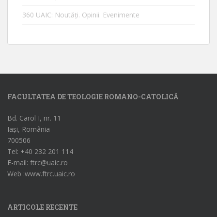
360 UAIC: Noutăţi. Opinii. Evenimente
FACULTATEA DE TEOLOGIE ROMANO-CATOLICĂ
Bd. Carol I, nr. 11
Iași, România
700506
Tel: +40 232 201 114
E-mail: ftrc@uaic.ro
Web :www.ftrc.uaic.ro
ARTICOLE RECENTE