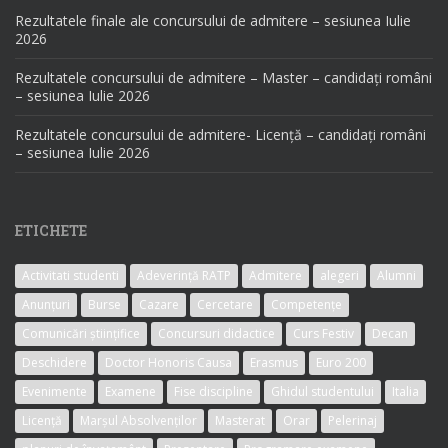
Rezultatele finale ale concursului de admitere – sesiunea Iulie
2026
Rezultatele concursului de admitere – Master – candidați români
– sesiunea Iulie 2026
Rezultatele concursului de admitere- Licență – candidați români
– sesiunea Iulie 2026
ETICHETE
Activitati studenti
Adeverință RATP
Admitere
alegeri
Alumni
Anunțuri
Burse
Cazare
Cercetare
Competențe
Comunicări științifice
Concursuri didactice
Curs Festiv
Decan
Deschidere
Doctor Honoris Causa
Erasmus
Euro 200
Evenimente
Examene
Fise discipline
Ghidul studentului
Italia
Licență
Marșul Absolvenților
Masterat
Orar
Pelerinaj