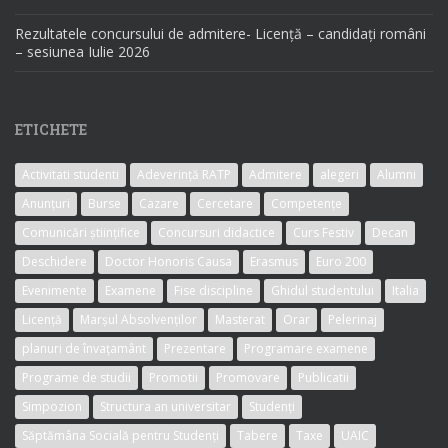
Rezultatele concursului de admitere- Licență – candidați români
– sesiunea Iulie 2026
ETICHETE
Activitati studenti
Adeverință RATP
Admitere
alegeri
Alumni
Anunțuri
Burse
Cazare
Cercetare
Competențe
Comunicări științifice
Concursuri didactice
Curs Festiv
Decan
Deschidere
Doctor Honoris Causa
Erasmus
Euro 200
Evenimente
Examene
Fise discipline
Ghidul studentului
Italia
Licență
Marșul Absolvenților
Masterat
Orar
Pelerinaj
planuri de învațamânt
Prezentare
Programare examene
Programe de studii
Promotii
Promovare
Publicatii
Simpozion
Structura an universitar
Studenți
Săptămâna Socială pentru Studenți
Tabere
Taxe
UAIC