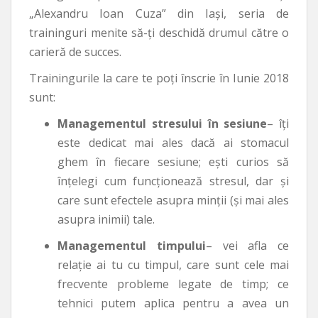
„Alexandru Ioan Cuza” din Iași, seria de
traininguri menite să-ți deschidă drumul către o
carieră de succes.
Trainingurile la care te poți înscrie în Iunie 2018
sunt:
Managementul stresului în sesiune
– îți
este dedicat mai ales dacă ai stomacul
ghem în fiecare sesiune; ești curios să
înțelegi cum funcționează stresul, dar și
care sunt efectele asupra minții (și mai ales
asupra inimii) tale.
Managementul timpului
– vei afla ce
relație ai tu cu timpul, care sunt cele mai
frecvente probleme legate de timp; ce
tehnici putem aplica pentru a avea un