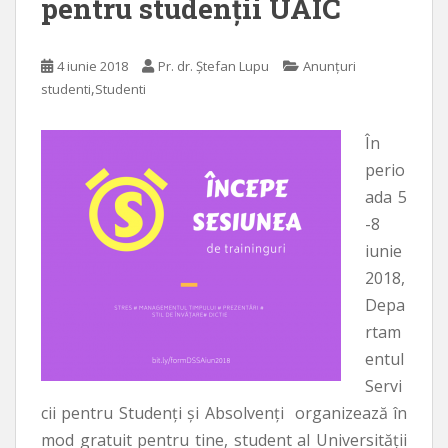
pentru studenții UAIC
4 iunie 2018
Pr. dr. Ștefan Lupu
Anunțuri
,
studenti
Studenti
În
perio
ada 5
-8
iunie
2018,
Depa
rtam
entul
Servi
cii pentru Studenți și Absolvenți organizează în
mod gratuit pentru tine, student al Universității