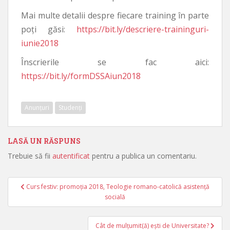
Mai multe detalii despre fiecare training în parte
poți găsi:
https://bit.ly/descriere-traininguri-
iunie2018
Înscrierile se fac aici:
https://bit.ly/formDSSAiun2018
Anunțuri
Studenți
LASĂ UN RĂSPUNS
Trebuie să fii
autentificat
pentru a publica un comentariu.
Curs festiv: promoția 2018, Teologie romano-catolică asistență
Navigare în articole
socială
Cât de mulțumit(ă) ești de Universitate?