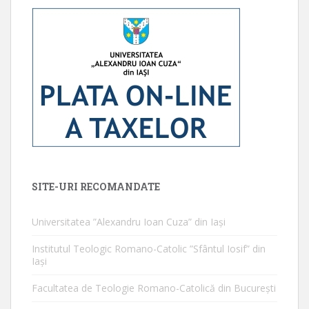
SITE-URI RECOMANDATE
Universitatea ”Alexandru Ioan Cuza” din Iaşi
Institutul Teologic Romano-Catolic ”Sfântul Iosif” din
Iaşi
Facultatea de Teologie Romano-Catolică din Bucureşti