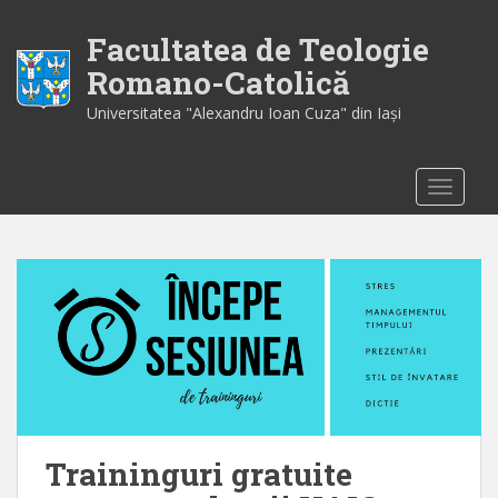
S
k
Facultatea de Teologie
i
Romano-Catolică
p
Universitatea "Alexandru Ioan Cuza" din Iaşi
t
o
m
TOGGLE
a
i
n
c
o
n
t
e
n
t
Traininguri gratuite