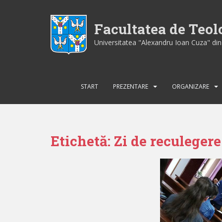
S
k
Facultatea de Teo
i
p
Universitatea "Alexandru Ioan Cuza" din 
t
o
m
a
START
PREZENTARE
ORGANIZARE
i
n
c
o
Etichetă:
Zi de reculegere
n
t
e
n
t