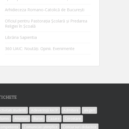
Arhidieceza Romano-Catolică de Bucureşti
Oficiul pentru Pastorația Școlară și Predarea
Religiei în Școală
Librăria Sapientia
360 UAIC: Noutăţi. Opinii. Evenimente
TICHETE
ctivitati studenti
Adeverință RATP
Admitere
alegeri
lumni
Anunțuri
Burse
Cazare
Cercetare
Competențe
Comunicări științifice
Concursuri didactice