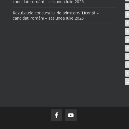
candidați români – sesiunea Iulie 2026
C
Rezultatele concursului de admitere- Licență –
E
candidați români – sesiunea Iulie 2026
F
M
p
P
S
S
U
Z