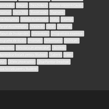
urs Festiv
Decan
Deschidere
Doctor Honoris Causa
rasmus
Euro 200
Evenimente
Examene
ise discipline
Ghidul studentului
Italia
Licență
arșul Absolvenților
Masterat
Orar
Pelerinaj
lanuri de învațamânt
Prezentare
Programare examene
rograme de studii
Promotii
Promovare
Publicatii
impozion
Structura an universitar
Studenți
ăptămâna Socială pentru Studenți
Tabere
Taxe
AIC
Zilele Universității
Ziua Portilor Deschise
iua Socială pentru Studenți