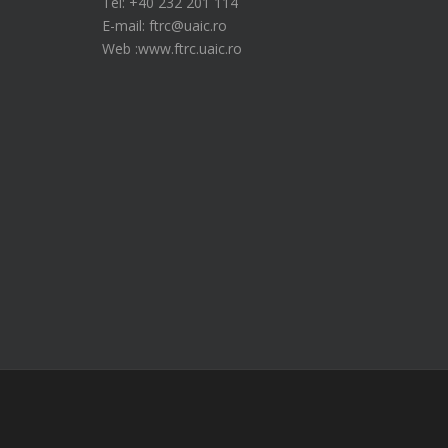
Tel: +40 232 201 114
E-mail: ftrc@uaic.ro
Web :www.ftrc.uaic.ro