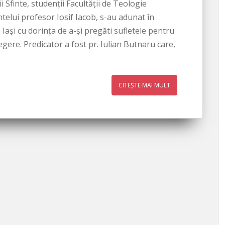
i Sfinte, studenții Facultății de Teologie
elui profesor Iosif Iacob, s-au adunat în
 Iași cu dorința de a-și pregăti sufletele pentru
egere. Predicator a fost pr. Iulian Butnaru care,
CITEȘTE MAI MULT