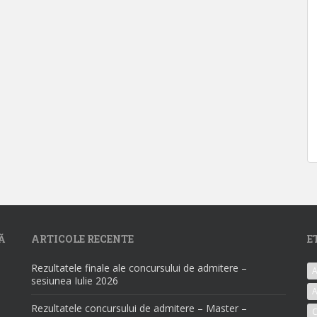
Ă
ARTICOLE RECENTE
E
Rezultatele finale ale concursului de admitere –
A
sesiunea Iulie 2026
A
Rezultatele concursului de admitere – Master –