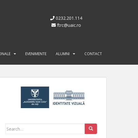
0232.201.114
ftrc@uaic.ro
IONALE
EVENIMENTE
ALUMNI
CONTACT
Search for: