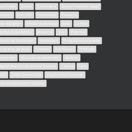
urs Festiv
Decan
Deschidere
Doctor Honoris Causa
rasmus
Euro 200
Evenimente
Examene
ise discipline
Ghidul studentului
Italia
Licență
arșul Absolvenților
Masterat
Orar
Pelerinaj
lanuri de învațamânt
Prezentare
Programare examene
rograme de studii
Promotii
Promovare
Publicatii
impozion
Structura an universitar
Studenți
ăptămâna Socială pentru Studenți
Tabere
Taxe
AIC
Zilele Universității
Ziua Portilor Deschise
iua Socială pentru Studenți