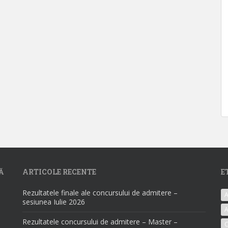
Ă
ARTICOLE RECENTE
E
Rezultatele finale ale concursului de admitere –
A
sesiunea Iulie 2026
A
Rezultatele concursului de admitere – Master –