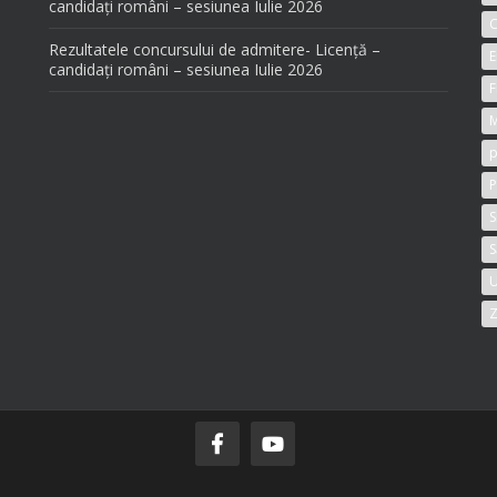
candidați români – sesiunea Iulie 2026
C
Rezultatele concursului de admitere- Licență –
E
candidați români – sesiunea Iulie 2026
F
M
p
P
S
S
U
Z