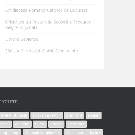
Arhidieceza Romano-Catolică de Bucureşti
Oficiul pentru Pastorația Școlară și Predarea
Religiei în Școală
Librăria Sapientia
360 UAIC: Noutăţi. Opinii. Evenimente
TICHETE
ctivitati studenti
Adeverință RATP
Admitere
alegeri
lumni
Anunțuri
Burse
Cazare
Cercetare
Competențe
Comunicări științifice
Concursuri didactice