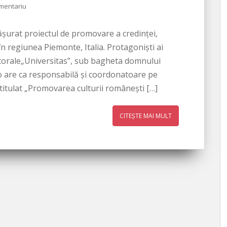
mentariu
fășurat proiectul de promovare a credinței,
 în regiunea Piemonte, Italia. Protagoniști ai
 corale„Universitas”, sub bagheta domnului
 o are ca responsabilă și coordonatoare pe
titulat „Promovarea culturii românești […]
CITEȘTE MAI MULT