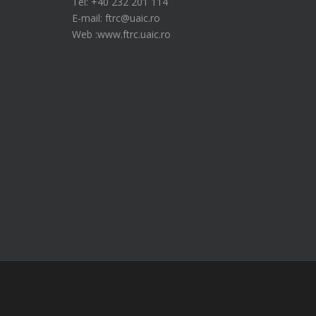
Tel: +40 232 201 114
E-mail: ftrc@uaic.ro
Web :www.ftrc.uaic.ro