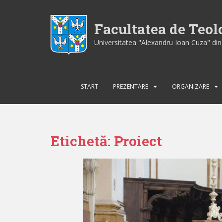
S
k
Facultatea de Teo
i
p
Universitatea "Alexandru Ioan Cuza" din 
t
o
m
a
START
PREZENTARE
ORGANIZARE
i
n
c
o
Etichetă:
Proiect
n
t
e
n
t