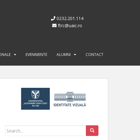
0232.201.114
ftrc@uaic.ro
IONALE
EVENIMENTE
ALUMNI
CONTACT
Search for: