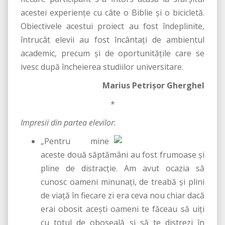
acestei experienţe cu câte o Biblie şi o bicicletă.
Obiectivele acestui proiect au fost îndeplinite,
întrucât elevii au fost încântaţi de ambientul
academic, precum şi de oportunităţile care se
ivesc după încheierea studiilor universitare.
Marius Petrişor Gherghel
*
Impresii din partea elevilor
:
„Pentru mine
aceste două săptămâni au fost frumoase şi
pline de distracţie. Am avut ocazia să
cunosc oameni minunaţi, de treabă şi plini
de viaţă în fiecare zi era ceva nou chiar dacă
erai obosit aceşti oameni te făceau să uiţi
cu totul de oboseală şi să te distrezi în