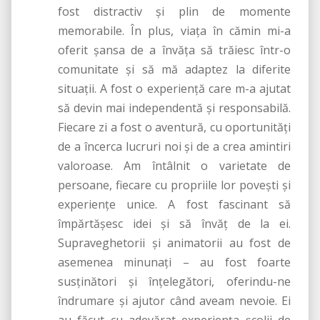
fost distractiv şi plin de momente
memorabile. În plus, viaţa în cămin mi-a
oferit şansa de a învăţa să trăiesc într-o
comunitate şi să mă adaptez la diferite
situaţii. A fost o experienţă care m-a ajutat
să devin mai independentă şi responsabilă.
Fiecare zi a fost o aventură, cu oportunităţi
de a încerca lucruri noi şi de a crea amintiri
valoroase. Am întâlnit o varietate de
persoane, fiecare cu propriile lor poveşti şi
experienţe unice. A fost fascinant să
împărtăşesc idei şi să învăţ de la ei.
Supraveghetorii şi animatorii au fost de
asemenea minunaţi – au fost foarte
susţinători şi înţelegători, oferindu-ne
îndrumare şi ajutor când aveam nevoie. Ei