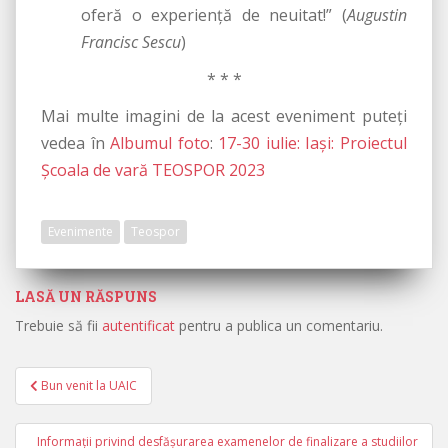
oferă o experienţă de neuitat!” (
Augustin
Francisc Sescu
)
* * *
Mai multe imagini de la acest eveniment puteţi
vedea în
Albumul foto
:
17-30 iulie: Iaşi: Proiectul
Şcoala de vară TEOSPOR 2023
Evenimente
Teospor
LASĂ UN RĂSPUNS
Trebuie să fii
autentificat
pentru a publica un comentariu.
Bun venit la UAIC
Navigare în articole
Informații privind desfășurarea examenelor de finalizare a studiilor