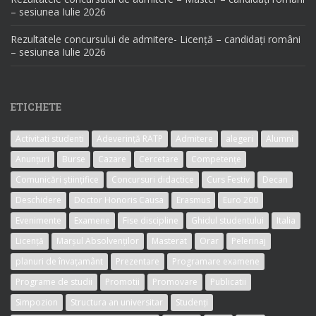
– sesiunea Iulie 2026
Rezultatele concursului de admitere- Licență – candidați români
– sesiunea Iulie 2026
ETICHETE
Activitati studenti
Adeverință RATP
Admitere
alegeri
Alumni
Anunțuri
Burse
Cazare
Cercetare
Competențe
Comunicări științifice
Concursuri didactice
Curs Festiv
Decan
Deschidere
Doctor Honoris Causa
Erasmus
Euro 200
Evenimente
Examene
Fise discipline
Ghidul studentului
Italia
Licență
Marșul Absolvenților
Masterat
Orar
Pelerinaj
planuri de învațamânt
Prezentare
Programare examene
Programe de studii
Promotii
Promovare
Publicatii
Simpozion
Structura an universitar
Studenți