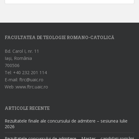
FACULTATEA DE TEOLOGIE ROMANO-CATOLICĂ
Bd. Carol I, nr. 11
Iași, România
700506
Tel: +40 232 201 114
E-mail: ftrc@uaic.ro
Web :www.ftrc.uaic.ro
ARTICOLE RECENTE
Rezultatele finale ale concursului de admitere – sesiunea Iulie
2026
Rezultatele concursului de admitere – Master – candidați români