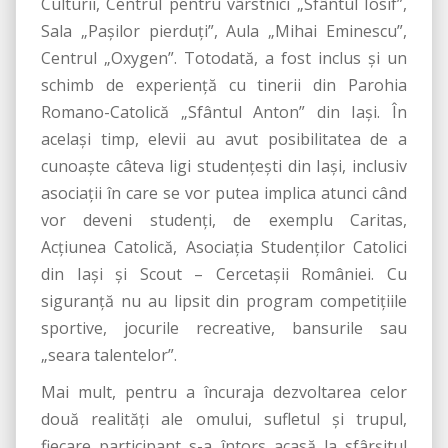
Culturii, Centrul pentru vârstnici „Sfântul Iosif”,
Sala „Paşilor pierduţi”, Aula „Mihai Eminescu”,
Centrul „Oxygen”. Totodată, a fost inclus şi un
schimb de experienţă cu tinerii din Parohia
Romano-Catolică „Sfântul Anton” din Iaşi. În
acelaşi timp, elevii au avut posibilitatea de a
cunoaşte câteva ligi studenţeşti din Iaşi, inclusiv
asociaţii în care se vor putea implica atunci când
vor deveni studenţi, de exemplu Caritas,
Acţiunea Catolică, Asociaţia Studenţilor Catolici
din Iaşi şi Scout – Cercetaşii României. Cu
siguranţă nu au lipsit din program competiţiile
sportive, jocurile recreative, bansurile sau
„seara talentelor”.
Mai mult, pentru a încuraja dezvoltarea celor
două realităţi ale omului, sufletul şi trupul,
fiecare participant s-a întors acasă la sfârşitul