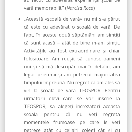
au făcut cu adevărat experienţa şcolii de
vară memorabilă.” (
Narcisa Roca
)
„Această «şcoală de vară» nu mi s-a părut
că este cu adevărat o şcoală de vară. De
fapt, în aceste două săptămâni am simţiţi
că sunt acasă – atât de bine m-am simţit.
Activităţile au fost extraordinare şi chiar
folositoare. Am reuşit să cunosc oameni
noi şi să mă descopăr mai în detaliu, am
legat prietenii şi am petrecut majoritatea
timpului împreună. Nu regret că am ales să
vin la şcoala de vară TEOSPOR. Pentru
următorii elevi care se vor înscrie la
TEOSPOR, să alegeţi încrezători această
şcoală pentru că nu veţi regreta
momentele frumoase pe care le veţi
petrece atât cu ceilalţi colegi cât şi cu