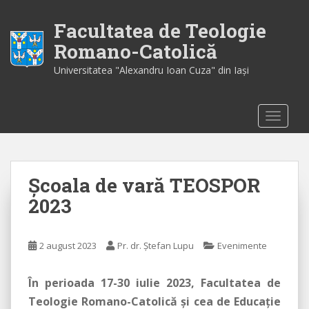
S
k
Facultatea de Teologie
i
Romano-Catolică
p
Universitatea "Alexandru Ioan Cuza" din Iaşi
t
o
m
TOGGLE
a
i
n
c
Şcoala de vară TEOSPOR
o
n
2023
t
e
n
2 august 2023
Pr. dr. Ștefan Lupu
Evenimente
t
În perioada 17-30 iulie 2023, Facultatea de
Teologie Romano-Catolică şi cea de Educaţie