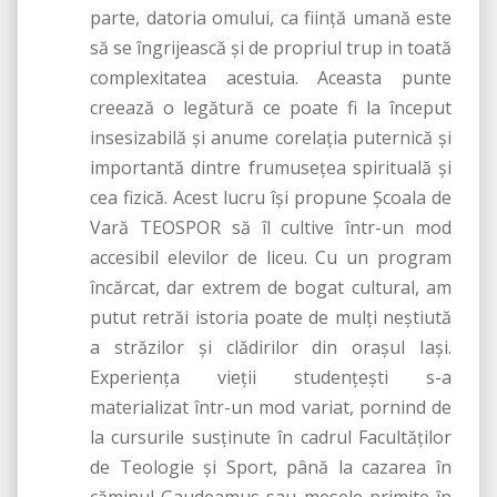
parte, datoria omului, ca fiinţă umană este
să se îngrijească şi de propriul trup in toată
complexitatea acestuia. Aceasta punte
creează o legătură ce poate fi la început
insesizabilă şi anume corelaţia puternică şi
importantă dintre frumuseţea spirituală şi
cea fizică. Acest lucru îşi propune Şcoala de
Vară TEOSPOR să îl cultive într-un mod
accesibil elevilor de liceu. Cu un program
încărcat, dar extrem de bogat cultural, am
putut retrăi istoria poate de mulţi neştiută
a străzilor şi clădirilor din oraşul Iaşi.
Experienţa vieţii studenţeşti s-a
materializat într-un mod variat, pornind de
la cursurile susţinute în cadrul Facultăţilor
de Teologie şi Sport, până la cazarea în