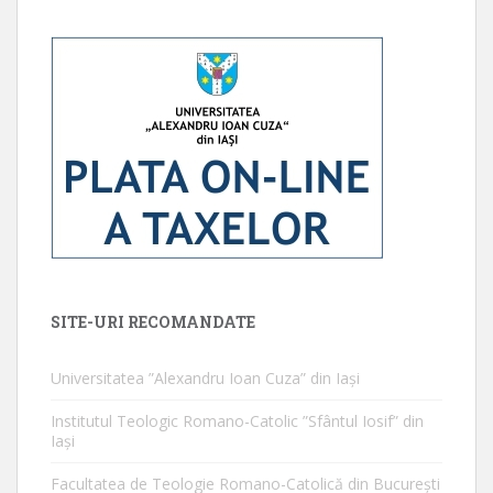
SITE-URI RECOMANDATE
Universitatea ”Alexandru Ioan Cuza” din Iaşi
Institutul Teologic Romano-Catolic ”Sfântul Iosif” din
Iaşi
Facultatea de Teologie Romano-Catolică din Bucureşti