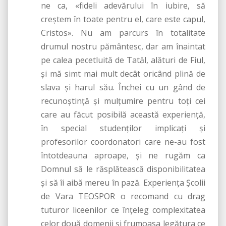
ne ca, «fideli adevărului în iubire, să
creştem în toate pentru el, care este capul,
Cristos». Nu am parcurs în totalitate
drumul nostru pământesc, dar am înaintat
pe calea pecetluită de Tatăl, alături de Fiul,
şi mă simt mai mult decât oricând plină de
slava şi harul său. Închei cu un gând de
recunoştinţă şi mulţumire pentru toţi cei
care au făcut posibilă această experienţă,
în special studenţilor implicaţi şi
profesorilor coordonatori care ne-au fost
întotdeauna aproape, şi ne rugăm ca
Domnul să le răsplătească disponibilitatea
şi să îi aibă mereu în pază. Experienţa Şcolii
de Vara TEOSPOR o recomand cu drag
tuturor liceenilor ce înţeleg complexitatea
celor două domenii şi frumoasa legătura ce