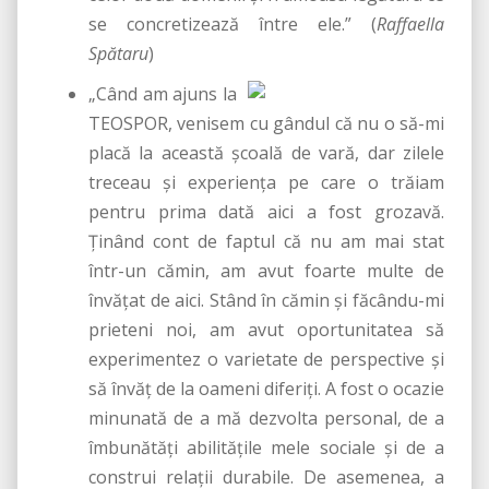
se concretizează între ele.” (
Raffaella
Spătaru
)
„Când am ajuns la
TEOSPOR, venisem cu gândul că nu o să-mi
placă la această şcoală de vară, dar zilele
treceau şi experienţa pe care o trăiam
pentru prima dată aici a fost grozavă.
Ţinând cont de faptul că nu am mai stat
într-un cămin, am avut foarte multe de
învăţat de aici. Stând în cămin şi făcându-mi
prieteni noi, am avut oportunitatea să
experimentez o varietate de perspective şi
să învăţ de la oameni diferiţi. A fost o ocazie
minunată de a mă dezvolta personal, de a
îmbunătăţi abilităţile mele sociale şi de a
construi relaţii durabile. De asemenea, a