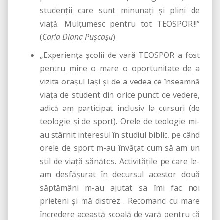
studenţii care sunt minunaţi şi plini de
viaţă. Mulţumesc pentru tot TEOSPOR!!!”
(
Carla Diana Puşcaşu
)
„Experienţa şcolii de vară TEOSPOR a fost
pentru mine o mare o oportunitate de a
vizita oraşul Iaşi şi de a vedea ce înseamnă
viaţa de student din orice punct de vedere,
adică am participat inclusiv la cursuri (de
teologie şi de sport). Orele de teologie mi-
au stârnit interesul în studiul biblic, pe când
orele de sport m-au învăţat cum să am un
stil de viaţă sănătos. Activităţile pe care le-
am desfăşurat în decursul acestor două
săptămâni m-au ajutat sa îmi fac noi
prieteni şi mă distrez . Recomand cu mare
încredere această şcoală de vară pentru că