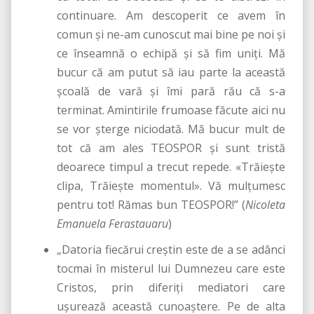
continuare. Am descoperit ce avem în
comun şi ne-am cunoscut mai bine pe noi şi
ce înseamnă o echipă şi să fim uniţi. Mă
bucur că am putut să iau parte la această
şcoală de vară şi îmi pară rău că s-a
terminat. Amintirile frumoase făcute aici nu
se vor şterge niciodată. Mă bucur mult de
tot că am ales TEOSPOR şi sunt tristă
deoarece timpul a trecut repede. «Trăieşte
clipa, Trăieşte momentul». Vă mulţumesc
pentru tot! Rămas bun TEOSPOR!” (
Nicoleta
Emanuela Ferastauaru
)
„Datoria fiecărui creştin este de a se adânci
tocmai în misterul lui Dumnezeu care este
Cristos, prin diferiţi mediatori care
uşurează această cunoaştere. Pe de alta