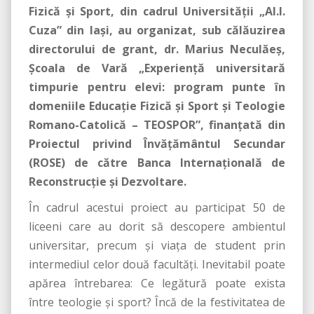
Fizică şi Sport, din cadrul Universităţii „Al.I.
Cuza” din Iaşi, au organizat, sub călăuzirea
directorului de grant, dr. Marius Neculăeş,
Şcoala de Vară „Experienţă universitară
timpurie pentru elevi: program punte în
domeniile Educaţie Fizică şi Sport şi Teologie
Romano-Catolică – TEOSPOR”, finanţată din
Proiectul privind Învăţământul Secundar
(ROSE) de către Banca Internaţională de
Reconstrucţie şi Dezvoltare.
În cadrul acestui proiect au participat 50 de
liceeni care au dorit să descopere ambientul
universitar, precum şi viaţa de student prin
intermediul celor două facultăţi. Inevitabil poate
apărea întrebarea: Ce legătură poate exista
între teologie şi sport? Încă de la festivitatea de