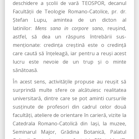
deschidere a şcolii de vară TEOSPOR, decanul
Facultăţii de Teologie Romano-Catolice, pr. dr.
Ştefan Lupu, amintea de un dicton al
latinilor:
Mens sana in corpore sano
, reuşind,
astfel, să dea un răspuns întrebării sus-
menţionate: credinţa creştină este o credinţă
care caută să înţeleagă, iar pentru a reuşi acest
lucru este nevoie de un trup şi o minte
sănătoasă.
În acest sens, activităţile propuse au reuşit să
surprindă multe sfere ce alcătuiesc realitatea
universitară, dintre care se pot aminti cursurile
susţinute de profesori din cadrul celor două
facultăţi, ateliere de orientare în carieră, vizite la
Catedrala Romano-Catolică din Iaşi, la muzee,
Seminarul Major, Grădina Botanică, Palatul