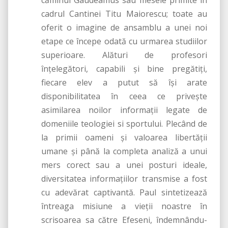
căminul Gaudeamus sau mesele primite în
cadrul Cantinei Titu Maiorescu; toate au
oferit o imagine de ansamblu a unei noi
etape ce începe odată cu urmarea studiilor
superioare. Alături de profesori
înţelegători, capabili şi bine pregătiţi,
fiecare elev a putut să îşi arate
disponibilitatea în ceea ce priveşte
asimilarea noilor informaţii legate de
domeniile teologiei si sportului. Plecând de
la primii oameni şi valoarea libertăţii
umane şi până la completa analiză a unui
mers corect sau a unei posturi ideale,
diversitatea informaţiilor transmise a fost
cu adevărat captivantă. Paul sintetizează
întreaga misiune a vieţii noastre în
scrisoarea sa către Efeseni, îndemnându-