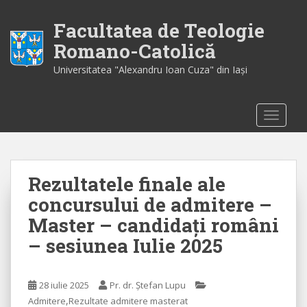
S
k
Facultatea de Teologie
i
Romano-Catolică
p
Universitatea "Alexandru Ioan Cuza" din Iaşi
t
o
m
TOGGLE
a
i
n
c
Rezultatele finale ale
o
n
concursului de admitere –
t
Master – candidați români
e
– sesiunea Iulie 2025
n
t
28 iulie 2025
Pr. dr. Ștefan Lupu
,
Admitere
Rezultate admitere masterat