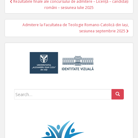
Rezultatele finale ale concursului de admitere – Licență – candidați
Navigare în articole
români – sesiunea Iulie 2025
Admitere la Facultatea de Teologie Romano-Catolică din Iași,
sesiunea septembrie 2025
Search for: