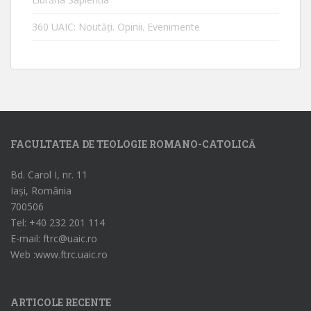
360 UAIC: Noutăţi. Opinii. Evenimente
FACULTATEA DE TEOLOGIE ROMANO-CATOLICĂ
Bd. Carol I, nr. 11
Iași, România
700506
Tel: +40 232 201 114
E-mail: ftrc@uaic.ro
Web :www.ftrc.uaic.ro
ARTICOLE RECENTE