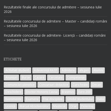
Rezultatele finale ale concursului de admitere – sesiunea Iulie
2026
Rezultatele concursului de admitere – Master – candidați români
– sesiunea Iulie 2026
Rezultatele concursului de admitere- Licență – candidați români
– sesiunea Iulie 2026
ETICHETE
Activitati studenti
Adeverință RATP
Admitere
alegeri
Alumni
Anunțuri
Burse
Cazare
Cercetare
Competențe
Comunicări științifice
Concursuri didactice
Curs Festiv
Decan
Deschidere
Doctor Honoris Causa
Erasmus
Euro 200
Evenimente
Examene
Fise discipline
Ghidul studentului
Italia
Licență
Marșul Absolvenților
Masterat
Orar
Pelerinaj