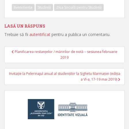
Evenimente
Studenți
Ziua Socială pentru Studenți
LASĂ UN RĂSPUNS
Trebuie să fii
autentificat
pentru a publica un comentariu.
Planificarea restanțelor / măririlor de notă – sesiunea februarie
Navigare în articole
2019
Invitație la Pelerinajul anual al studenților la Sighetu Marmației (ediția
a VI-a, 17-19 mai 2019)