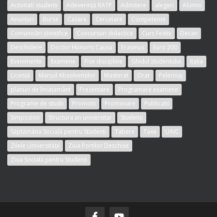
Activitati studenti
Adeverință RATP
Admitere
alegeri
Alumni
Anunțuri
Burse
Cazare
Cercetare
Competențe
Comunicări științifice
Concursuri didactice
Curs Festiv
Decan
Deschidere
Doctor Honoris Causa
Erasmus
Euro 200
Evenimente
Examene
Fise discipline
Ghidul studentului
Italia
Licență
Marșul Absolvenților
Masterat
Orar
Pelerinaj
planuri de învațamânt
Prezentare
Programare examene
Programe de studii
Promotii
Promovare
Publicatii
Simpozion
Structura an universitar
Studenți
Săptămâna Socială pentru Studenți
Tabere
Taxe
UAIC
Zilele Universității
Ziua Portilor Deschise
Ziua Socială pentru Studenți