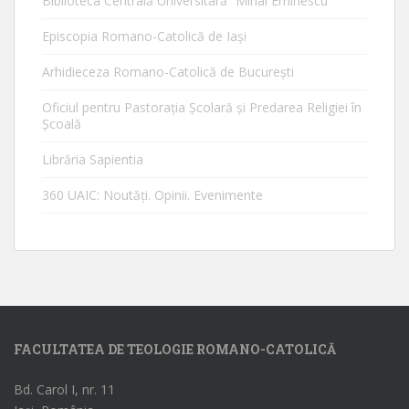
Biblioteca Centrală Universitară ”Mihai Eminescu”
Episcopia Romano-Catolică de Iaşi
Arhidieceza Romano-Catolică de Bucureşti
Oficiul pentru Pastorația Școlară și Predarea Religiei în
Școală
Librăria Sapientia
360 UAIC: Noutăţi. Opinii. Evenimente
FACULTATEA DE TEOLOGIE ROMANO-CATOLICĂ
Bd. Carol I, nr. 11