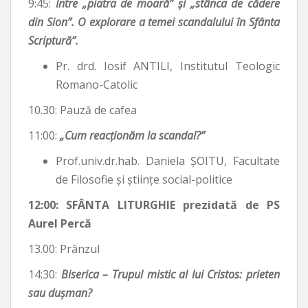
9:45:
Între „piatra de moară” și „stânca de cădere
din Sion”. O explorare a temei scandalului în Sfânta
Scriptură”.
Pr. drd. Iosif ANTILI, Institutul Teologic
Romano-Catolic
10.30: Pauză de cafea
11:00:
„Cum reacționăm la scandal?”
Prof.univ.dr.hab. Daniela ȘOITU, Facultate
de Filosofie și științe social-politice
12:00: SFÂNTA LITURGHIE prezidată de PS
Aurel Percă
13.00: Prânzul
14:30:
Biserica – Trupul mistic al lui Cristos: prieten
sau dușman?