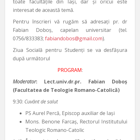
toate facultățile din Iași, dar și oricui este
interesat de această temă.
Pentru înscrieri vă rugăm să adresați pr. dr
Fabian Doboş, capelan universitar (tel.
0756/833383;
fabiandobos@gmail.com
).
Ziua Socială pentru Studenți se va desfășura
după următorul
PROGRAM
:
Moderator
: Lect.univ.dr.pr. Fabian Doboș
(Facultatea de Teologie Romano-Catolică)
9:30:
Cuvânt de salut
PS Aurel Percă, Episcop auxiliar de Iași
Mons. Benone Farcaș, Rectorul Institutului
Teologic Romano-Catolic