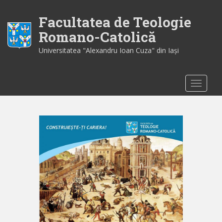
S
k
Facultatea de Teologie
i
Romano-Catolică
p
Universitatea "Alexandru Ioan Cuza" din Iaşi
t
o
m
TOGGLE
a
i
n
c
o
n
t
e
n
t