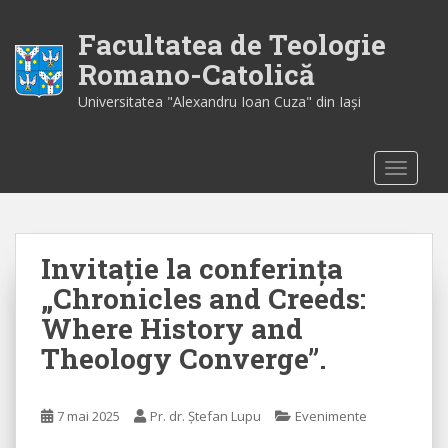
S
k
Facultatea de Teologie
i
Romano-Catolică
p
Universitatea "Alexandru Ioan Cuza" din Iaşi
t
o
m
TOGGLE
a
i
n
c
Invitație la conferinţa
o
n
„Chronicles and Creeds:
t
Where History and
e
Theology Converge”.
n
t
7 mai 2025
Pr. dr. Ștefan Lupu
Evenimente