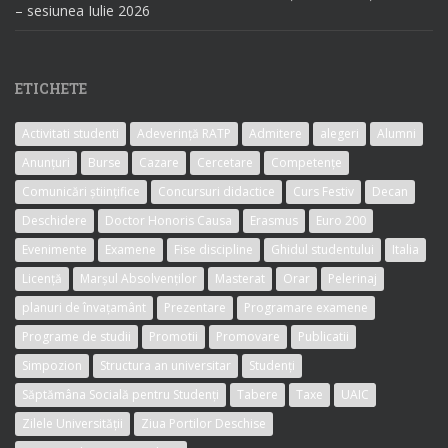
– sesiunea Iulie 2026
ETICHETE
Activitati studenti
Adeverință RATP
Admitere
alegeri
Alumni
Anunțuri
Burse
Cazare
Cercetare
Competențe
Comunicări științifice
Concursuri didactice
Curs Festiv
Decan
Deschidere
Doctor Honoris Causa
Erasmus
Euro 200
Evenimente
Examene
Fise discipline
Ghidul studentului
Italia
Licență
Marșul Absolvenților
Masterat
Orar
Pelerinaj
planuri de învațamânt
Prezentare
Programare examene
Programe de studii
Promotii
Promovare
Publicatii
Simpozion
Structura an universitar
Studenți
Săptămâna Socială pentru Studenți
Tabere
Taxe
UAIC
Zilele Universității
Ziua Portilor Deschise