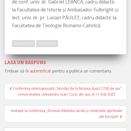
de conf. univ. dr. Gabriel LEANCA, cadru didactic
la Facultatea de Istorie și Ambasador Fulbright şi
lect. univ. dr. pr. Lucian PĂULEŢ, cadru didactic la
Facultatea de Teologie Romano-Catolică.
Evenimente
Simpozion
LASĂ UN RĂSPUNS
Trebuie să fii
autentificat
pentru a publica un comentariu.
Conferința internațională „Sinodul de la Niceea după 1700 de ani”
Navigare în articole
– Universitatea „Alexandru Ioan Cuza” din Iași, 8-11 mai 2025
Invitație la conferința „Drumul sfântului Iacob și rădăcinile spirituale
ale Europei”