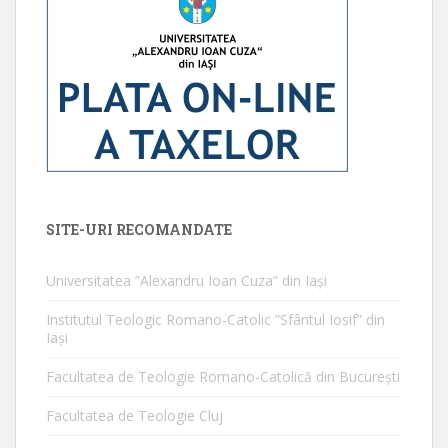
SITE-URI RECOMANDATE
Universitatea ”Alexandru Ioan Cuza” din Iaşi
Institutul Teologic Romano-Catolic ”Sfântul Iosif” din
Iaşi
Facultatea de Teologie Romano-Catolică din Bucureşti
Facultatea de Teologie Cluj