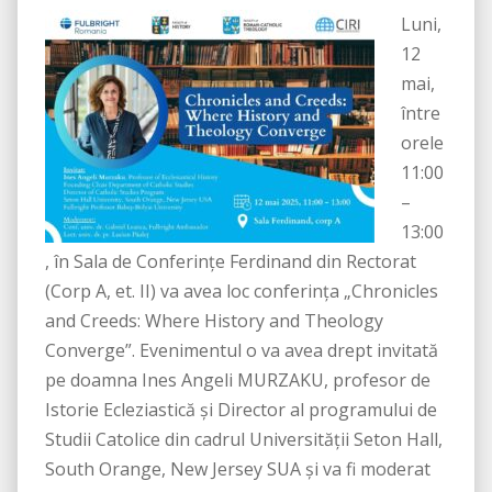
Luni,
12
mai,
între
orele
11:00
–
13:00
, în Sala de Conferințe Ferdinand din Rectorat
(Corp A, et. II) va avea loc conferinţa „Chronicles
and Creeds: Where History and Theology
Converge”. Evenimentul o va avea drept invitată
pe doamna Ines Angeli MURZAKU, profesor de
Istorie Ecleziastică şi Director al programului de
Studii Catolice din cadrul Universităţii Seton Hall,
South Orange, New Jersey SUA şi va fi moderat