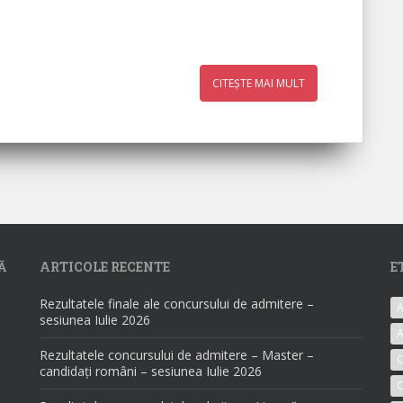
CITEȘTE MAI MULT
Ă
ARTICOLE RECENTE
E
Rezultatele finale ale concursului de admitere –
A
sesiunea Iulie 2026
A
Rezultatele concursului de admitere – Master –
candidați români – sesiunea Iulie 2026
C