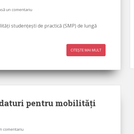
asă un comentariu
ităţi studenţeşti de practică (SMP) de lungă
CITEȘTE MAI MULT
daturi pentru mobilităţi
n comentariu