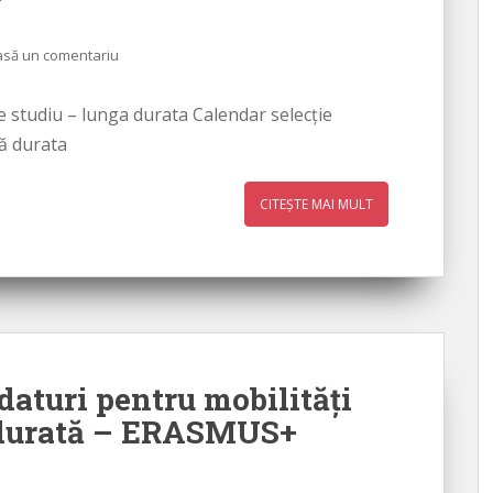
asă un comentariu
de studiu – lunga durata Calendar selecție
gă durata
CITEȘTE MAI MULT
daturi pentru mobilităţi
ă durată – ERASMUS+