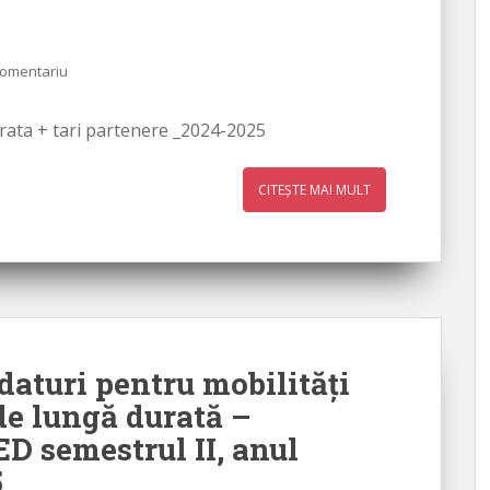
comentariu
rata + tari partenere _2024-2025
CITEȘTE MAI MULT
daturi pentru mobilităţi
de lungă durată –
semestrul II, anul
5