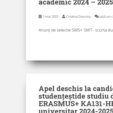
academic 2024 – 2025
1 mai 2025
Cristina Diaconu
Lasă un 
Anunț de selectie SMS+ SMT- scurta du
Apel deschis la candi
studențeștide studiu 
ERASMUS+ KA131-HED 
universitar 2024-202