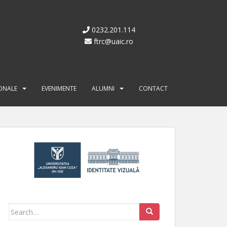
0232.201.114
ftrc@uaic.ro
IONALE
EVENIMENTE
ALUMNI
CONTACT
Search for: