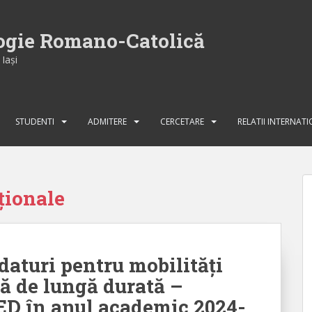
logie Romano-Catolică
Iaşi
STUDENTI
ADMITERE
CERCETARE
RELATII INTERNAT
ționale
daturi pentru mobilităţi
că de lungă durată –
 în anul academic 2024-