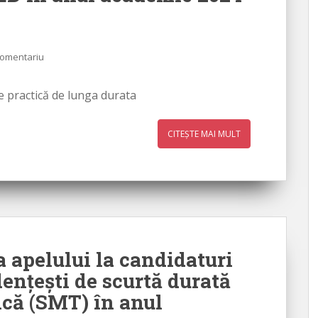
comentariu
de practică de lunga durata
CITEȘTE MAI MULT
 apelului la candidaturi
dențești de scurtă durată
ică (SMT) în anul