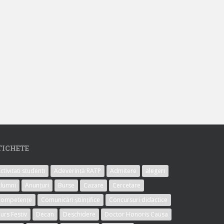
TICHETE
ctivitati studenti
Adeverință RATP
Admitere
alegeri
lumni
Anunțuri
Burse
Cazare
Cercetare
Competențe
Comunicări științifice
Concursuri didactice
urs Festiv
Decan
Deschidere
Doctor Honoris Causa