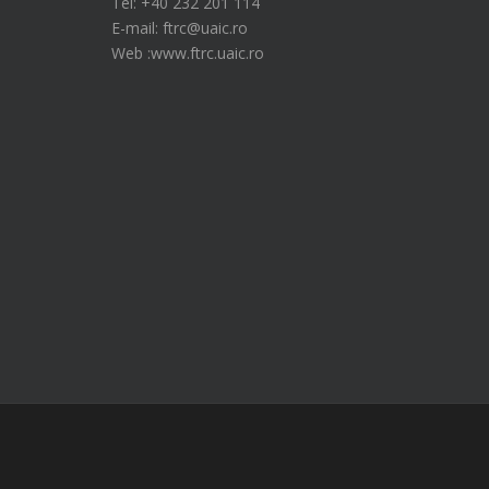
Tel: +40 232 201 114
E-mail: ftrc@uaic.ro
Web :www.ftrc.uaic.ro