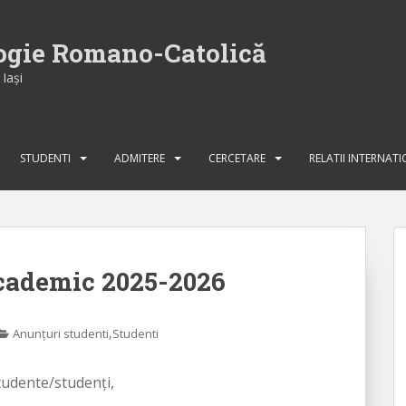
logie Romano-Catolică
Iaşi
STUDENTI
ADMITERE
CERCETARE
RELATII INTERNAT
cademic 2025-2026
,
Anunțuri studenti
Studenti
tudente/studenți,