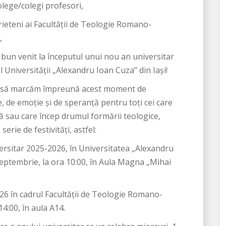
olege/colegi profesori,
rieteni ai Facultății de Teologie Romano-
,
 bun venit la începutul unui nou an universitar
l Universității „Alexandru Ioan Cuza” din Iași!
t să marcăm împreună acest moment de
e, de emoție și de speranță pentru toți cei care
ă sau care încep drumul formării teologice,
 serie de festivități, astfel:
versitar 2025-2026, în Universitatea „Alexandru
 septembrie, la ora 10:00, în Aula Magna „Mihai
26 în cadrul Facultății de Teologie Romano-
14:00, în aula A14.