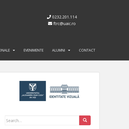
0232.201.114
ftrc@uaic.ro
IONALE
EVENIMENTE
ALUMNI
CONTACT
Search for: