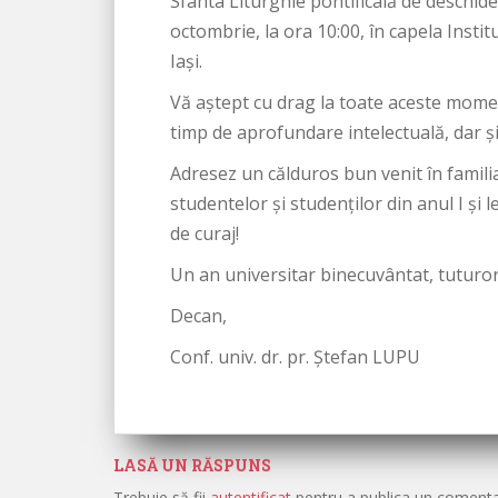
Sfânta Liturghie pontificală de deschide
octombrie, la ora 10:00, în capela Instit
Iași.
Vă aștept cu drag la toate aceste momen
timp de aprofundare intelectuală, dar ș
Adresez un călduros bun venit în famili
studentelor și studenților din anul I și 
de curaj!
Un an universitar binecuvântat, tuturor
Decan,
Conf. univ. dr. pr. Ștefan LUPU
LASĂ UN RĂSPUNS
Trebuie să fii
autentificat
pentru a publica un comenta