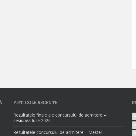
Ă
ARTICOLE RECENTE
E
Rezultatele finale ale concursului de admitere –
A
sesiunea Iulie 2026
A
Rezultatele concursului de admitere – Master –