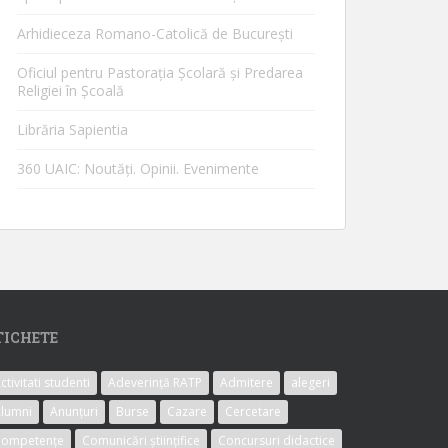
Arhidieceza Romano-Catolică de Bucureşti
Oficiul pentru Pastorația Școlară și Predarea
Religiei în Școală
Librăria Sapientia
360 UAIC: Noutăţi. Opinii. Evenimente
TICHETE
ctivitati studenti
Adeverință RATP
Admitere
alegeri
lumni
Anunțuri
Burse
Cazare
Cercetare
Competențe
Comunicări științifice
Concursuri didactice