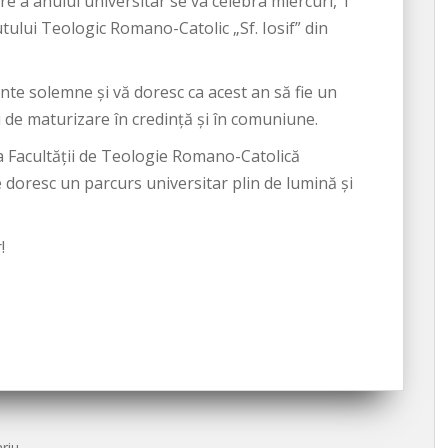
re a anului universitar se va celebra miercuri, 1
utului Teologic Romano-Catolic „Sf. Iosif” din
te solemne și vă doresc ca acest an să fie un
i de maturizare în credință și în comuniune.
a Facultății de Teologie Romano-Catolică
le doresc un parcurs universitar plin de lumină și
!
riu.