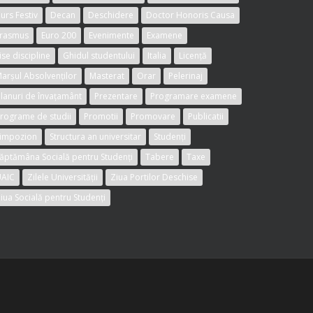
urs Festiv
Decan
Deschidere
Doctor Honoris Causa
rasmus
Euro 200
Evenimente
Examene
ise discipline
Ghidul studentului
Italia
Licență
arșul Absolvenților
Masterat
Orar
Pelerinaj
lanuri de învațamânt
Prezentare
Programare examene
rograme de studii
Promotii
Promovare
Publicatii
impozion
Structura an universitar
Studenți
ăptămâna Socială pentru Studenți
Tabere
Taxe
AIC
Zilele Universității
Ziua Portilor Deschise
iua Socială pentru Studenți