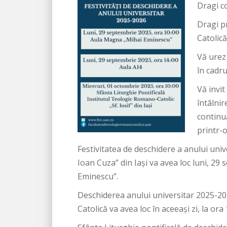
Dragi c
Dragi p
Catolică
Vă urez
în cadru
Vă invi
întâlnir
continu
printr-o
Festivitatea de deschidere a anului uni
Ioan Cuza” din Iași va avea loc luni, 29
Eminescu”.
Deschiderea anului universitar 2025-20
Catolică va avea loc în aceeași zi, la ora 