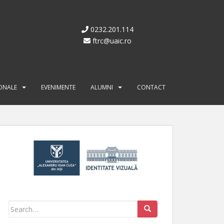
0232.201.114
ftrc@uaic.ro
IONALE
EVENIMENTE
ALUMNI
CONTACT
Search for: