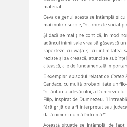
material.
Ceva de genul acesta se întâmplă şi cu t
mai multor secole, în contexte social-poli
Şi dacă se mai ţine cont că, în mod nor
adâncul inimii sale vrea să găsească un 
raporteze cu viaţa şi cu intimitatea s
reziste şi să crească, atunci se subînţ
citească, ci e de fundamentală importanţ
E exemplar episodul relatat de
Cartea F
Candace, cu multă probabilitate un filo
în căutarea adevărului, a Dumnezeului ce
Filip, inspirat de Dumnezeu, îl întreabă:
fără grijă de a fi interpretat sau jude
dacă nimeni nu mă îndrumă?”.
Această situaţie se întâmplă, de fapt, o