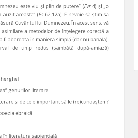
Dumnezeu este viu şi plin de putere” (
Evr
4) şi „o
 auzit aceasta” (
Ps
62,12a). E nevoie să ştim să
măsură Cuvântul lui Dumnezeu. În acest sens, vă
 asimilare a metodelor de înţelegere corectă a
 fi abordată în manieră simplă (dar nu banală),
terval de timp redus (sâmbătă după-amiază)
Gherghel
a” genurilor literare
literare şi de ce e important să le (re)cunoaştem?
 poezia ebraică
e în literatura sapienţială