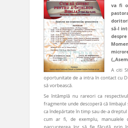
va fi 
pastor
doritor
să-l in
despr
Moment
micror
(„Aseme
A citi 
oportunitate de a intra în contact cu 
să vorbească.
Se întâmplă nu rareori ca respectivul
fragmente unde descoperă că limbajul s
ca îndepărtate în timp sau de-a dreptul s
cum ar fi, de exemplu, manualele d
parcurgerea lor să fie făcută prin în