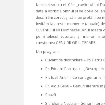
familiarizaţi cu el. Căci „cuvântul lui 
dată a vorbit Domnul şi de două ori am
descifrăm corect şi să interpretăm pe 
invităm la aceste momente (anuale) de
Cuvântului lui Dumnezeu. Anul acesta va
pe înţelesul tuturor, şi într-un in
chestiunea GENURILOR LITERARE.
Din program:
Cuvânt de deschidere – PS Petru 
Pr. Eduard Patraşcu – „Descoperire
Pr. Iosif Antili – Ce sunt genurile 
Pr. Alois Bulai – Genuri literare în
Pauză
Sr. Iuliana Neculai – Genuri literar