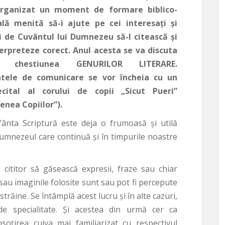
organizat un moment de formare biblico-
ală menită să-i ajute pe cei interesaţi şi
i de Cuvântul lui Dumnezeu să-l citească şi
terpreteze corect. Anul acesta se va discuta
e chestiunea GENURILOR LITERARE.
ele de comunicare se vor încheia cu un
ecital al corului de copii „Sicut Pueri”
nea Copiilor”).
Sfânta Scriptură este deja o frumoasă şi utilă
Dumnezeul care continuă şi în timpurile noastre
 cititor să găsească expresii, fraze sau chiar
au imaginile folosite sunt sau pot fi percepute
trăine. Se întâmplă acest lucru şi în alte cazuri,
e specialitate. Şi acestea din urmă cer ca
soţirea cuiva mai familiarizat cu respectivul