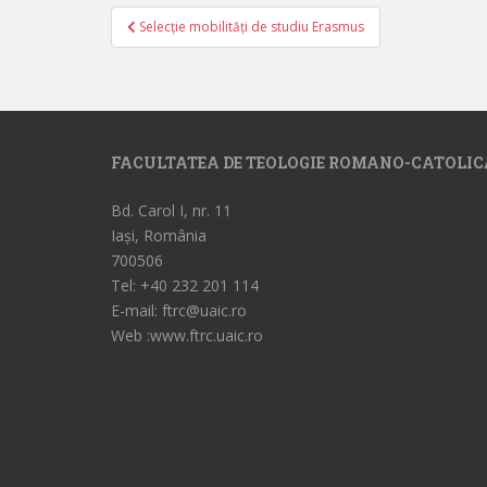
Selecție mobilități de studiu Erasmus
Navigare în articole
FACULTATEA DE TEOLOGIE ROMANO-CATOLIC
Bd. Carol I, nr. 11
Iași, România
700506
Tel: +40 232 201 114
E-mail: ftrc@uaic.ro
Web :www.ftrc.uaic.ro