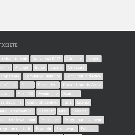
TICHETE
ctivitati studenti
Adeverință RATP
Admitere
alegeri
lumni
Anunțuri
Burse
Cazare
Cercetare
Competențe
Comunicări științifice
Concursuri didactice
urs Festiv
Decan
Deschidere
Doctor Honoris Causa
rasmus
Euro 200
Evenimente
Examene
ise discipline
Ghidul studentului
Italia
Licență
arșul Absolvenților
Masterat
Orar
Pelerinaj
lanuri de învațamânt
Prezentare
Programare examene
rograme de studii
Promotii
Promovare
Publicatii