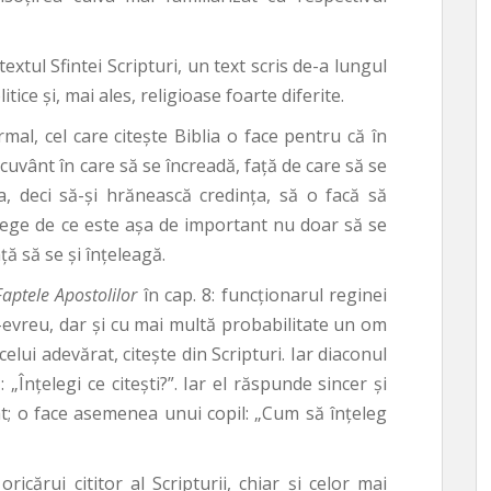
extul Sfintei Scripturi, un text scris de-a lungul
tice şi, mai ales, religioase foarte diferite.
mal, cel care citeşte Biblia o face pentru că în
cuvânt în care să se încreadă, faţă de care să se
a, deci să-şi hrănească credinţa, să o facă să
elege de ce este aşa de important nu doar să se
ă să se şi înţeleagă.
aptele Apostolilor
în cap. 8: funcţionarul reginei
-evreu, dar şi cu mai multă probabilitate un om
lui adevărat, citeşte din Scripturi. Iar diaconul
 „Înţelegi ce citeşti?”. Iar el răspunde sincer şi
cat; o face asemenea unui copil: „Cum să înţeleg
ricărui cititor al Scripturii, chiar şi celor mai