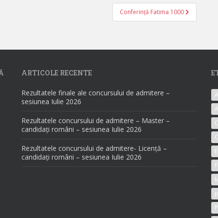
Conferință Fatima 1000
Ă
ARTICOLE RECENTE
E
Rezultatele finale ale concursului de admitere –
A
sesiunea Iulie 2026
A
Rezultatele concursului de admitere – Master –
candidați români – sesiunea Iulie 2026
C
Rezultatele concursului de admitere- Licență –
E
candidați români – sesiunea Iulie 2026
F
M
p
P