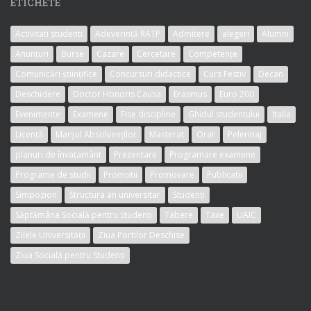
ETICHETE
Activitati studenti
Adeverință RATP
Admitere
alegeri
Alumni
Anunțuri
Burse
Cazare
Cercetare
Competențe
Comunicări științifice
Concursuri didactice
Curs Festiv
Decan
Deschidere
Doctor Honoris Causa
Erasmus
Euro 200
Evenimente
Examene
Fise discipline
Ghidul studentului
Italia
Licență
Marșul Absolvenților
Masterat
Orar
Pelerinaj
planuri de învațamânt
Prezentare
Programare examene
Programe de studii
Promotii
Promovare
Publicatii
Simpozion
Structura an universitar
Studenți
Săptămâna Socială pentru Studenți
Tabere
Taxe
UAIC
Zilele Universității
Ziua Portilor Deschise
Ziua Socială pentru Studenți