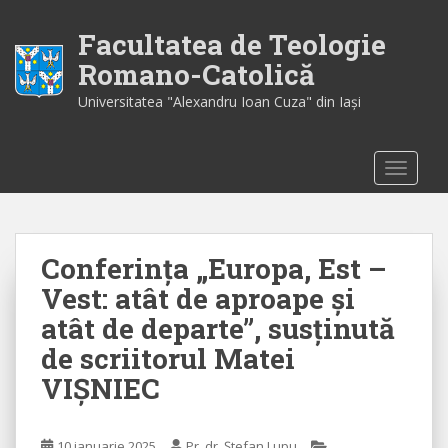
S
k
Facultatea de Teologie
i
Romano-Catolică
p
Universitatea "Alexandru Ioan Cuza" din Iaşi
t
o
m
TOGGLE
a
i
n
c
Conferința „Europa, Est –
o
n
Vest: atât de aproape și
t
atât de departe”, susținută
e
de scriitorul Matei
n
t
VIȘNIEC
10 ianuarie 2025
Pr. dr. Ștefan Lupu