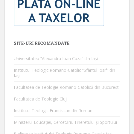
SITE-URI RECOMANDATE
Universitatea ”Alexandru Ioan Cuza” din Iaşi
Institutul Teologic Romano-Catolic ”Sfântul Iosif” din
Iaşi
Facultatea de Teologie Romano-Catolică din Bucureşti
Facultatea de Teologie Cluj
Institutul Teologic Franciscan din Roman
Ministerul Educaţiei, Cercetării, Tineretului şi Sportului
Biblioteca Institutului Teologic Romano-Catolic Iaşi