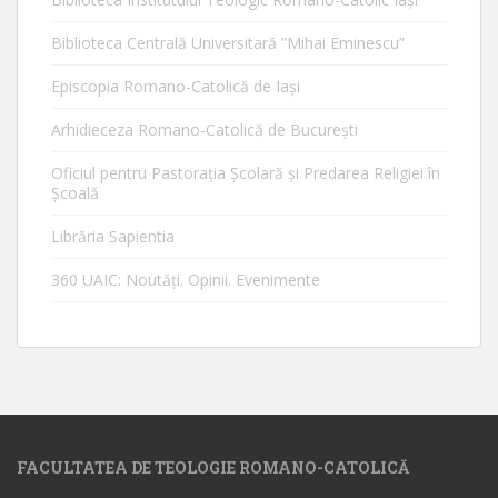
Biblioteca Centrală Universitară ”Mihai Eminescu”
Episcopia Romano-Catolică de Iaşi
Arhidieceza Romano-Catolică de Bucureşti
Oficiul pentru Pastorația Școlară și Predarea Religiei în
Școală
Librăria Sapientia
360 UAIC: Noutăţi. Opinii. Evenimente
FACULTATEA DE TEOLOGIE ROMANO-CATOLICĂ