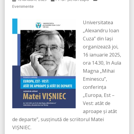
Evenimente
Universitatea
„Alexandru Ioan
Cuza” din Iași
organizează joi,
16 ianuarie 2025,
ora 14.30, în Aula
Magna „Mihai
Eminescu”,
conferința
„Europa, Est –
Vest: atât de
aproape și atât
de departe”, susținută de scriitorul Matei
VIȘNIEC.