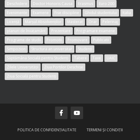
Deschidere
Doctor Honoris Causa
Erasmus
Euro 200
Evenimente
Examene
Fise discipline
Ghidul studentului
Italia
Licență
Marșul Absolvenților
Masterat
Orar
Pelerinaj
planuri de învațamânt
Prezentare
Programare examene
Programe de studii
Promotii
Promovare
Publicatii
Simpozion
Structura an universitar
Studenți
Săptămâna Socială pentru Studenți
Tabere
Taxe
UAIC
Zilele Universității
Ziua Portilor Deschise
Ziua Socială pentru Studenți
POLITICA DE CONFIDENŢIALITATE
TERMENI ŞI CONDIŢII