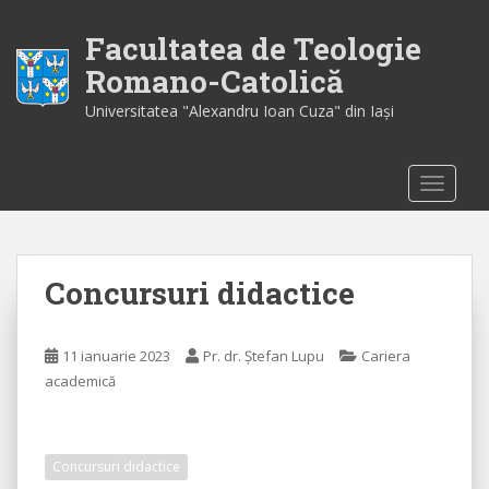
S
k
Facultatea de Teologie
i
Romano-Catolică
p
Universitatea "Alexandru Ioan Cuza" din Iaşi
t
o
m
TOGGLE
a
i
n
c
Concursuri didactice
o
n
t
11 ianuarie 2023
Pr. dr. Ștefan Lupu
Cariera
e
academică
n
t
Concursuri didactice