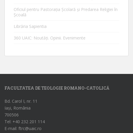
Oficiul pentru Pastorația Școlară și Predarea Religiei în
Școală
Librăria Sapientia
360 UAIC: Noutăţi. Opinii. Evenimente
FACULTATEA DE TEOLOGIE ROMANO-CATOLICĂ
Bd. Carol I, nr. 11
Iași, România
700506
Tel: +40 232 201 114
E-mail: ftrc@uaic.ro