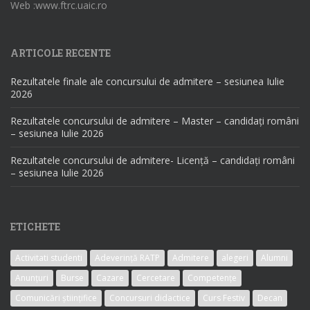
Web :www.ftrc.uaic.ro
ARTICOLE RECENTE
Rezultatele finale ale concursului de admitere – sesiunea Iulie
2026
Rezultatele concursului de admitere – Master – candidați români
– sesiunea Iulie 2026
Rezultatele concursului de admitere- Licență – candidați români
– sesiunea Iulie 2026
ETICHETE
Activitati studenti
Adeverință RATP
Admitere
alegeri
Alumni
Anunțuri
Burse
Cazare
Cercetare
Competențe
Comunicări științifice
Concursuri didactice
Curs Festiv
Decan