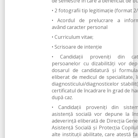
de semestre în care a beneficiat de bu
• 2 fotografii tip legitimație (format 2/
• Acordul de prelucrare a informa
având caracter personal
• Curriculum vitae;
• Scrisoare de intenție
• Candidaţii proveniţi din cat
persoanelor cu dizabilități vor de
dosarul de candidatură şi formula
eliberat de medicul de specialitate, 
diagnosticului/diagnosticelor stabilit(
certificatul de încadrare în grad de ha
după caz.
• Candidații proveniți din siste
asistență socială vor depune la îns
adeverință eliberată de Direcția Gene
Asistență Socială și Protecția Copilul
alte instituții abilitate, care atestă f