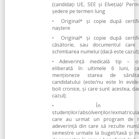
(candidați UE, SEE și Elveția)/ Perm
ședere pe termen lung
• Original* și copie după certifi
naștere
• Original* și copie după certifi
căsătorie, sau documentul care 
schimbarea numelui (dacă este cazul)
• Adeverință medicală tip – ori
eliberată în ultimele 6 luni, c
menționeze starea de sănăt
candidatului (este/nu este în evid
boli cronice, și care sunt acestea, da
cazul);
• În caz
studenților/absolvenților/exmatricula
care au urmat un program de m
adeverință din care să rezulte num
semestre urmate la buget/taxă și 