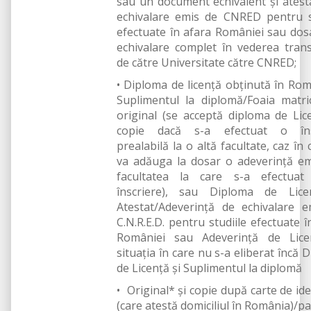
sau un document echivalent și atest
echivalare emis de CNRED pentru s
efectuate în afara României sau dos
echivalare complet în vederea trans
de către Universitate către CNRED;
• Diploma de licență obținută în Rom
Suplimentul la diplomă/Foaia matri
original (se acceptă diploma de Lic
copie dacă s-a efectuat o îns
prealabilă la o altă facultate, caz în 
va adăuga la dosar o adeverință e
facultatea la care s-a efectuat
înscriere), sau Diploma de Lice
Atestat/Adeverință de echivalare 
C.N.R.E.D. pentru studiile efectuate î
României sau Adeverință de Lice
situația în care nu s-a eliberat încă 
de Licență și Suplimentul la diplomă
• Original* și copie după carte de ide
(care atestă domiciliul în România)/p