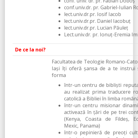
conf. univ. dr. pr. Fabian Doboș
conf.univ.dr. pr. Gabriel-Iulian 
lect.univ.dr.pr. Iosif Iacob
lect.univ.dr.pr. Daniel Iacobuț
lect.univ.dr.pr. Lucian Păuleț
Lect.univ.dr. pr. Ionuț-Eremia Im
De ce la noi?
Facultatea de Teologie Romano-Catol
Iaşi îţi oferă şansa de a te instrui 
forma
într-un centru de biblişti reputa
au realizat prima traducere 
catolică a Bibliei în limba român
într-un centru misionar dinami
activează în ţări de pe trei con
(Kenya, Coasta de Fildeş, Ec
Mexic, Panama)
într-o pepinieră de preoţi culti