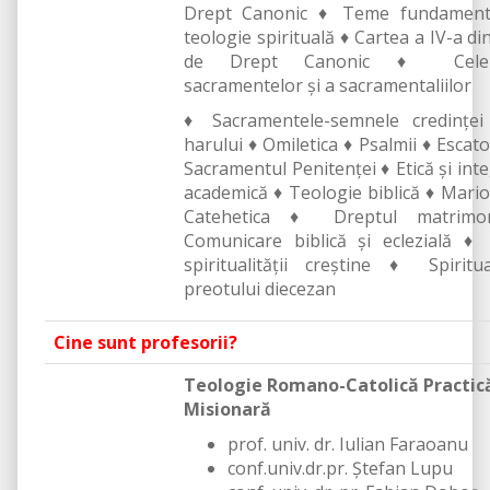
Drept Canonic ♦ Teme fundament
teologie spirituală ♦ Cartea a IV-a di
de Drept Canonic ♦ Celeb
sacramentelor și a sacramentaliilor
♦ Sacramentele-semnele credinței 
harului ♦ Omiletica ♦ Psalmii ♦ Escato
Sacramentul Penitenței ♦ Etică și inte
academică ♦ Teologie biblică ♦ Mario
Catehetica ♦ Dreptul matrimo
Comunicare biblică și eclezială ♦ 
spiritualității creștine ♦ Spiritua
preotului diecezan
Cine sunt profesorii?
Teologie Romano-Catolică Practică
Misionară
prof. univ. dr. Iulian Faraoanu
conf.univ.dr.pr. Ştefan Lupu