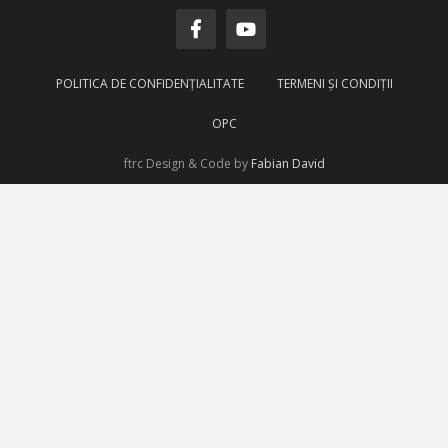
POLITICA DE CONFIDENŢIALITATE
TERMENI ŞI CONDIŢII
OPC
ftrc Design & Code by
Fabian
David