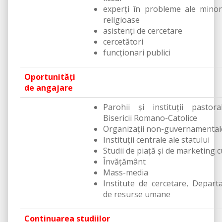
experți în probleme ale minori
religioase
asistenți de cercetare
cercetători
funcționari publici
Oportunităţi
de angajare
Parohii şi instituţii pastor
Bisericii Romano-Catolice
Organizații non-guvernamental
Instituţii centrale ale statului
Studii de piaţă şi de marketing c
Învățământ
Mass-media
Institute de cercetare, Depar
de resurse umane
Continuarea studiilor