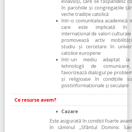
evlavioşi, care se răspândesc c
în parohiile şi congregaţiile ţăr
veche tradiţie catolică
într-o comunitatea academică 
care este implicată în f
internaţional de valori culturale
promovează activ mobilităţ
studiu şi cercetare în univers
catolice europene
într-un mediu adaptat la
tehnologii de comunicare
favorizează dialogul pe problem
şi religioase în condiţiile soc
postinformaţionale şi seculare
Ce resurse avem?
Cazare
Este asigurată în condiţii foarte avan
în căminul „Sfântul Dominic Savi