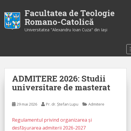
S
k
Facultatea de Teologie
i
Romano-Catolică
p
Universitatea "Alexandru Ioan Cuza" din Iaşi
t
o
m
a
i
n
c
ADMITERE 2026: Studii
o
n
universitare de masterat
t
e
n
29 mai 2026
Pr. dr. Ștefan Lupu
Admitere
t
Regulamentul privind organizarea și
desfășurarea admiterii 2026-2027