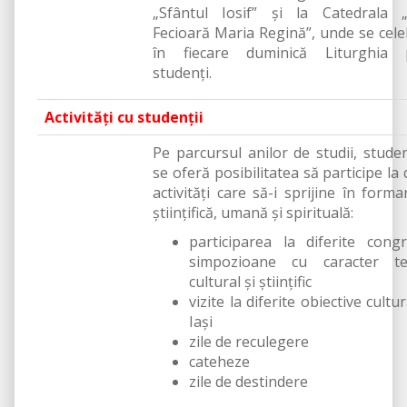
„Sfântul Iosif” și la Catedrala „
Fecioară Maria Regină”, unde se cel
în fiecare duminică Liturghia 
studenți.
Activități cu studenții
Pe parcursul anilor de studii, studenţ
se oferă posibilitatea să participe la 
activităţi care să-i sprijine în forma
ştiinţifică, umană şi spirituală:
participarea la diferite cong
simpozioane cu caracter teo
cultural şi ştiinţific
vizite la diferite obiective cultu
Iaşi
zile de reculegere
cateheze
zile de destindere