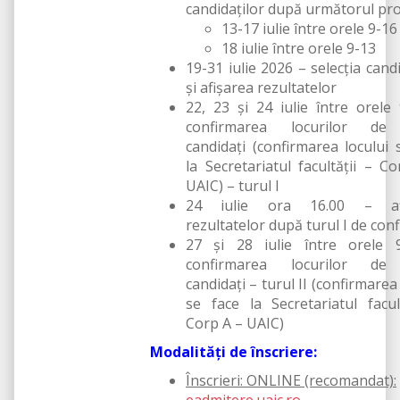
candidaţilor după următorul pr
13-17 iulie între orele 9-16
18 iulie între orele 9-13
19-31 iulie 2026 – selecţia candi
şi afişarea rezultatelor
22, 23 și 24 iulie între orele
confirmarea locurilor de
candidați (confirmarea locului 
la Secretariatul facultății – C
UAIC) – turul I
24 iulie ora 16.00 – afi
rezultatelor după turul I de con
27 și 28 iulie între orele 
confirmarea locurilor de
candidați – turul II (confirmarea
se face la Secretariatul facul
Corp A – UAIC)
Modalități de înscriere:
Înscrieri: ONLINE (recomandat):