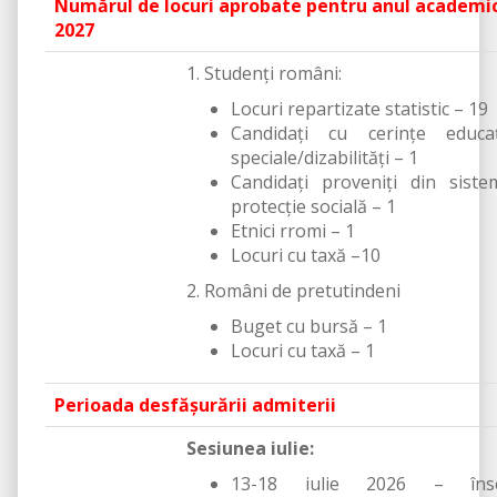
Numărul de locuri aprobate pentru anul academic
2027
1. Studenţi români:
Locuri repartizate statistic – 19
Candidați cu cerințe educaț
speciale/dizabilități – 1
Candidați proveniți din sist
protecție socială – 1
Etnici rromi – 1
Locuri cu taxă –10
2. Români de pretutindeni
Buget cu bursă – 1
Locuri cu taxă – 1
Perioada desfăşurării admiterii
Sesiunea iulie:
13-18 iulie 2026 – înscr