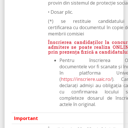
provin din sistemul de protecție socia
• Dosar plic.
(*) se restituie candidatulu
certificarea cu documentul în copie d
membrii comisiei
Înscrierea candidaților la concur
admitere se poate realiza ONLI
prin prezența fizică a candidatului
Pentru înscrierea O
documentele vor fi scanate şi în
în platforma Universi
(
https://inscriere.uaic.ro/
). Can
declaraţi admişi au obligația c
cu confirmarea locului s
completeze dosarul de înscri
actele în original.
Important