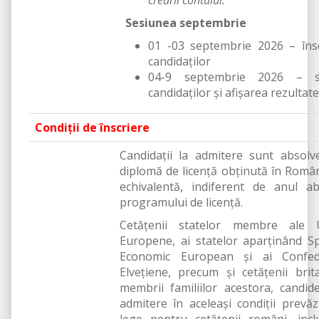
creării contului.
Sesiunea septembrie
01 -03 septembrie 2026 – îns
candidaţilor
04-9 septembrie 2026 – se
candidaţilor şi afişarea rezultate
Condiţii de înscriere
Candidaţii la admitere sunt absolv
diplomă de licenţă obținută în Româ
echivalentă, indiferent de anul abs
programului de licență.
Cetăţenii statelor membre ale U
Europene, ai statelor aparţinând Sp
Economic European şi ai Confede
Elveţiene, precum și cetățenii brita
membrii familiilor acestora, candid
admitere în aceleași condiții prevă