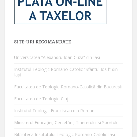
SITE-URI RECOMANDATE
Universitatea ”Alexandru Ioan Cuza” din Iaşi
Institutul Teologic Romano-Catolic ”Sfântul Iosif” din
Iaşi
Facultatea de Teologie Romano-Catolică din Bucureşti
Facultatea de Teologie Cluj
Institutul Teologic Franciscan din Roman
Ministerul Educaţiei, Cercetării, Tineretului şi Sportului
Biblioteca Institutului Teologic Romano-Catolic Iaşi