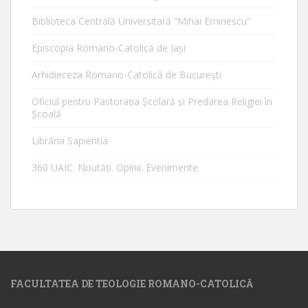
Biblioteca Centrală Universitară ”Mihai Eminescu”
Episcopia Romano-Catolică de Iaşi
Arhidieceza Romano-Catolică de Bucureşti
Oficiul pentru Pastorația Școlară și Predarea Religiei în
Școală
Librăria Sapientia
360 UAIC: Noutăţi. Opinii. Evenimente
FACULTATEA DE TEOLOGIE ROMANO-CATOLICĂ