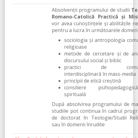
Absolvenții programului de studii
Te
Romano-Catolică Practică și Mis
vor avea cunoștințele și abilitățile n
pentru a lucra în următoarele domeni
sociologia și antropologia comu
religioase
metode de cercetare și de an
discursului social și biblic
practici de comuni
interdisciplinară în mass-media
principii de etică creștină
consiliere psihopedagogi
spirituală
După absolvirea programului de ma
studiile pot continua în cadrul prog
de doctorat în Teologie/Studii Rel
sau în domenii înrudite