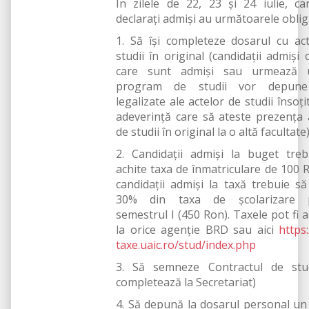
În zilele de 22, 23 și 24 iulie, can
declaraţi admişi au următoarele obliga
1. Să îşi completeze dosarul cu ac
studii în original (candidații admiși 
care sunt admiși sau urmează 
program de studii vor depune
legalizate ale actelor de studii însoți
adeverință care să ateste prezența 
de studii în original la o altă facultate
2. Candidaţii admişi la buget tre
achite taxa de înmatriculare de 100 R
candidaţii admişi la taxă trebuie să
30% din taxa de şcolarizare 
semestrul I (450 Ron). Taxele pot fi a
la orice agenție BRD sau aici
https:
taxe.uaic.ro/stud/index.php
3. Să semneze Contractul de stud
completează la Secretariat)
4. Să depună la dosarul personal un