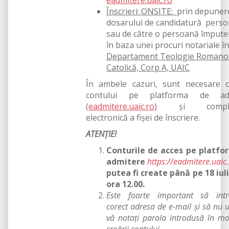
eadmitere.uaic.ro
Înscrieri: ONSITE:
prin depuner
dosarului de candidatură perso
sau de către o persoană împuter
în baza unei procuri notariale în
Departament Teologie Romano
Catolică, Corp A, UAIC
În ambele cazuri, sunt necesare c
contului pe platforma de adm
(
eadmitere.uaic.ro
)
și complet
electronică a fișei de înscriere.
ATENȚIE!
Conturile de acces pe platfo
admitere
https://eadmitere.uaic.
putea fi create până pe
18 iul
ora 12.00.
Este foarte important să intr
corect adresa de e-mail și să nu u
vă notați parola introdusă în m