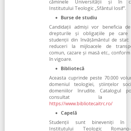
căminele Universităţii şi în c
Institutului Teologic „Sfântul Iosif”.
Burse de studiu
Candidaţii admişi vor beneficia d
drepturile şi obligaţiile pe care
studenţii din învăţământul de stat:
reduceri la mijloacele de transp
comun, cazare şi masă etc., conform 
în vigoare.
Bibliotecă
Aceasta cuprinde peste 70.000 vol
domeniul teologiei, științelor soc
domeniilor înrudite. Catalogul po
consultat la adr
https://www.bibliotecaitrc.ro/
Capelă
Studenții sunt bineveniți în 
Institutului Teologic Romano-C