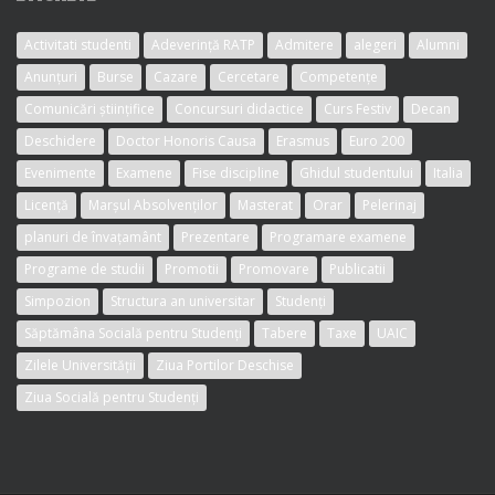
Activitati studenti
Adeverință RATP
Admitere
alegeri
Alumni
Anunțuri
Burse
Cazare
Cercetare
Competențe
Comunicări științifice
Concursuri didactice
Curs Festiv
Decan
Deschidere
Doctor Honoris Causa
Erasmus
Euro 200
Evenimente
Examene
Fise discipline
Ghidul studentului
Italia
Licență
Marșul Absolvenților
Masterat
Orar
Pelerinaj
planuri de învațamânt
Prezentare
Programare examene
Programe de studii
Promotii
Promovare
Publicatii
Simpozion
Structura an universitar
Studenți
Săptămâna Socială pentru Studenți
Tabere
Taxe
UAIC
Zilele Universității
Ziua Portilor Deschise
Ziua Socială pentru Studenți