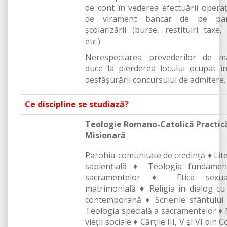
de cont în vederea efectuării operaț
de virament bancar de pe par
școlarizării (burse, restituiri taxe,
etc.)
Nerespectarea prevederilor de m
duce la pierderea locului ocupat 
desfăşurării concursului de admitere.
Ce discipline se studiază?
Teologie Romano-Catolică Practică
Misionară
Parohia-comunitate de credință ♦ Lit
sapiențială ♦ Teologia fundamen
sacramentelor ♦ Etica sexua
matrimonială ♦ Religia în dialog c
contemporană ♦ Scrierile sfântului
Teologia specială a sacramentelor ♦
vieții sociale ♦ Cărțile III, V și VI din 