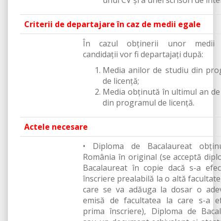
unui CV și a unei scrisori de inte
Criterii de departajare în caz de medii egale
În cazul obţinerii unor medii 
candidaţii vor fi departajaţi după:
Media anilor de studiu din pr
de licență;
⁠Media obținută în ultimul an de
din programul de licență.
Actele necesare
• Diploma de Bacalaureat obțin
România în original (se acceptă dip
Bacalaureat în copie dacă s-a efe
înscriere prealabilă la o altă facultate
care se va adăuga la dosar o adev
emisă de facultatea la care s-a e
prima înscriere), Diploma de Baca