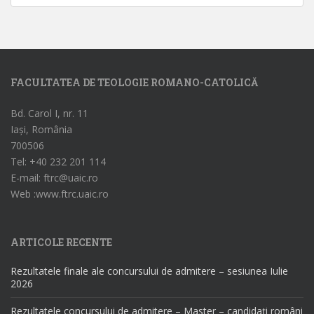
FACULTATEA DE TEOLOGIE ROMANO-CATOLICĂ
Bd. Carol I, nr. 11
Iași, România
700506
Tel: +40 232 201 114
E-mail: ftrc@uaic.ro
Web :www.ftrc.uaic.ro
ARTICOLE RECENTE
Rezultatele finale ale concursului de admitere – sesiunea Iulie
2026
Rezultatele concursului de admitere – Master – candidați români