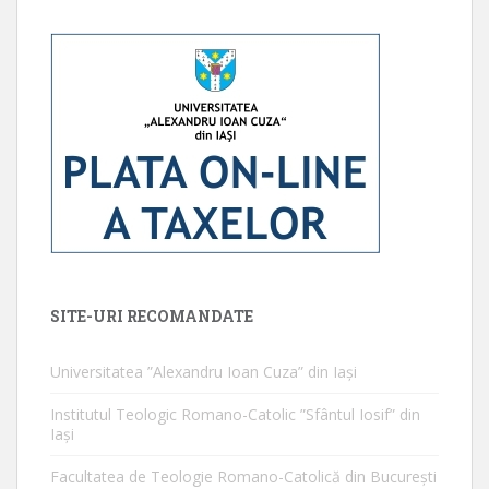
SITE-URI RECOMANDATE
Universitatea ”Alexandru Ioan Cuza” din Iaşi
Institutul Teologic Romano-Catolic ”Sfântul Iosif” din
Iaşi
Facultatea de Teologie Romano-Catolică din Bucureşti