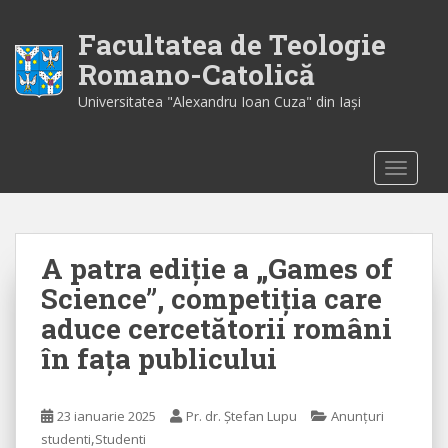
S
k
Facultatea de Teologie
i
Romano-Catolică
p
Universitatea "Alexandru Ioan Cuza" din Iaşi
t
o
m
TOGGLE
a
i
n
c
A patra ediție a „Games of
o
n
Science”, competiția care
t
aduce cercetătorii români
e
în fața publicului
n
t
23 ianuarie 2025
Pr. dr. Ștefan Lupu
Anunțuri
,
studenti
Studenti