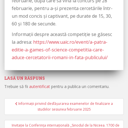
februarie, după care să vină la concurs pe 28
februarie, pentru a-și prezenta cercetările într-
un mod concis și captivant, pe durate de 15, 30,
60 și 180 de secunde.
Informații despre această competiție se găsesc
la adresa:
https://www.uaic.ro/event/a-patra-
editie-a-games-of-science-competitia-care-
aduce-cercetatorii-romani-in-fata-publicului/
LASĂ UN RĂSPUNS
Trebuie să fii
autentificat
pentru a publica un comentariu.
Informații privind desfășurarea examenelor de finalizare a
Navigare în articole
studiilor sesiunea februarie 2025
Invitație la Conferința internațională „Sinodul de la Niceea. 1700 de