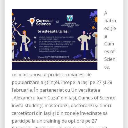
A
patra
ediție
a
Gam
es of
Scien
ce,
cel mai cunoscut proiect românesc de
popularizare a științei, începe la Iași pe 27 și 28
februarie. În parteneriat cu Universitatea
„Alexandru Ioan Cuza” din Iași, Games of Science
invită studenți, masteranzi, doctoranzi și tineri
cercetători din Iași și din zonele învecinate să
participe la un training de opt ore pe 27