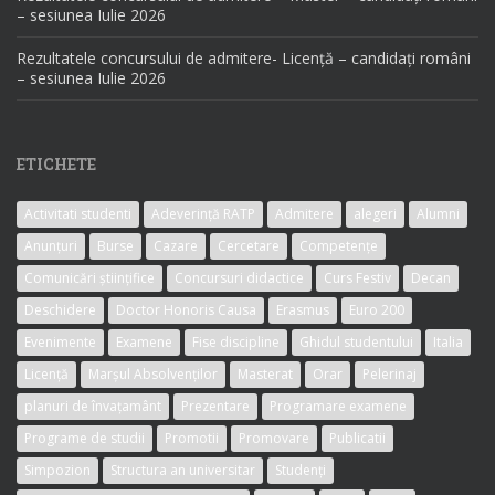
– sesiunea Iulie 2026
Rezultatele concursului de admitere- Licență – candidați români
– sesiunea Iulie 2026
ETICHETE
Activitati studenti
Adeverință RATP
Admitere
alegeri
Alumni
Anunțuri
Burse
Cazare
Cercetare
Competențe
Comunicări științifice
Concursuri didactice
Curs Festiv
Decan
Deschidere
Doctor Honoris Causa
Erasmus
Euro 200
Evenimente
Examene
Fise discipline
Ghidul studentului
Italia
Licență
Marșul Absolvenților
Masterat
Orar
Pelerinaj
planuri de învațamânt
Prezentare
Programare examene
Programe de studii
Promotii
Promovare
Publicatii
Simpozion
Structura an universitar
Studenți