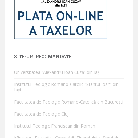
SITE-URI RECOMANDATE
Universitatea ”Alexandru Ioan Cuza” din Iaşi
Institutul Teologic Romano-Catolic ”Sfântul Iosif” din
Iaşi
Facultatea de Teologie Romano-Catolică din Bucureşti
Facultatea de Teologie Cluj
Institutul Teologic Franciscan din Roman
Ministerul Educaţiei, Cercetării, Tineretului şi Sportului