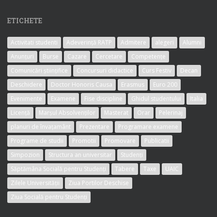
ETICHETE
Activitati studenti
Adeverință RATP
Admitere
alegeri
Alumni
Anunțuri
Burse
Cazare
Cercetare
Competențe
Comunicări științifice
Concursuri didactice
Curs Festiv
Decan
Deschidere
Doctor Honoris Causa
Erasmus
Euro 200
Evenimente
Examene
Fise discipline
Ghidul studentului
Italia
Licență
Marșul Absolvenților
Masterat
Orar
Pelerinaj
planuri de învațamânt
Prezentare
Programare examene
Programe de studii
Promotii
Promovare
Publicatii
Simpozion
Structura an universitar
Studenți
Săptămâna Socială pentru Studenți
Tabere
Taxe
UAIC
Zilele Universității
Ziua Portilor Deschise
Ziua Socială pentru Studenți