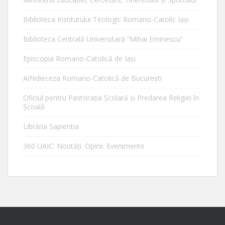
Biblioteca Institutului Teologic Romano-Catolic Iaşi
Biblioteca Centrală Universitară ”Mihai Eminescu”
Episcopia Romano-Catolică de Iaşi
Arhidieceza Romano-Catolică de Bucureşti
Oficiul pentru Pastorația Școlară și Predarea Religiei în
Școală
Librăria Sapientia
360 UAIC: Noutăţi. Opinii. Evenimente