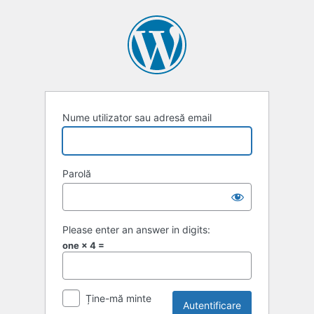
Autentificare
Nume utilizator sau adresă email
Parolă
Please enter an answer in digits:
one × 4 =
Ține-mă minte